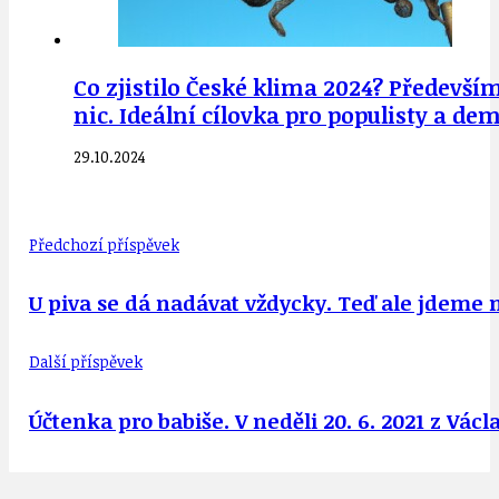
Co zjistilo České klima 2024? Především
nic. Ideální cílovka pro populisty a d
29.10.2024
Předchozí příspěvek
U piva se dá nadávat vždycky. Teď ale jdeme n
Další příspěvek
Účtenka pro babiše. V neděli 20. 6. 2021 z Vác