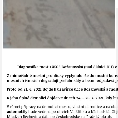
IDEAL LUX
OSOBNOST
Diagnostika mostu X503 Božanovská (nad dálnicí D11) v 
Z mimořádné mostní prohlídky vyplynulo, že do mostní konst
mostních římsách degradují prefabrikáty a beton odpadává po
Proto od 21. 6. 2021 dojde k uzavírce ulice Božanovská a mo
K jeho úplné demolici dojde ve dnech 24. – 25. 7. 2021, kdy b
V rámci přípravy na demolici mostu, vlastní demolice a na o
automobily
bude vedena po ulicích Ve Žlíbku a Náchodská. Obj
Mladých Běchovic a dále po Českobrodské na Pražský okruh.