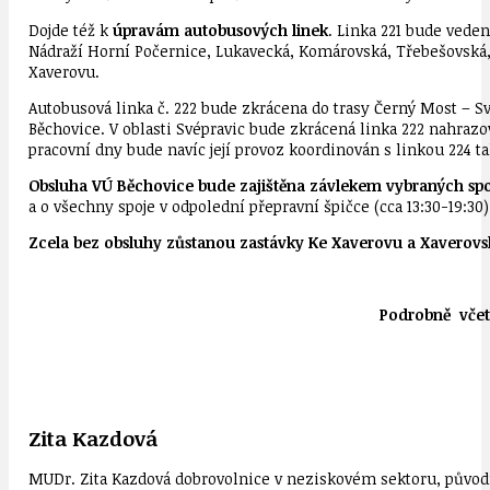
Dojde též k
úpravám autobusových linek
. Linka 221 bude vede
Nádraží Horní Počernice, Lukavecká, Komárovská, Třebešovská, 
Xaverovu.
Autobusová linka č. 222 bude zkrácena do trasy Černý Most – S
Běchovice. V oblasti Svépravic bude zkrácená linka 222 nahrazo
pracovní dny bude navíc její provoz koordinován s linkou 224
Obsluha VÚ Běchovice bude zajištěna závlekem vybraných sp
a o všechny spoje v odpolední přepravní špičce (cca 13:30-19:3
Zcela bez obsluhy zůstanou zastávky Ke Xaverovu a Xaverovsk
Podrobně včet
Zita Kazdová
MUDr. Zita Kazdová dobrovolnice v neziskovém sektoru, původn