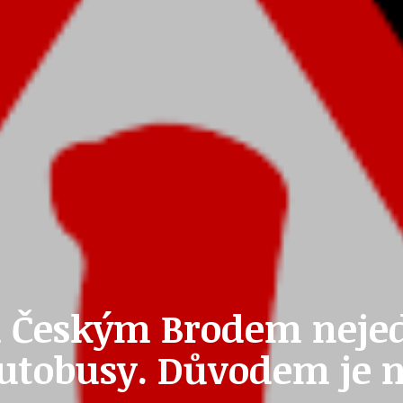
ZAIKA
PRAHA UDRŽITELNÁ
A - KLÁNOVICE A PARKOVÁNÍ
PRAŽSKÉ STAVEBNÍ PŘEDPISY
PŘELOŽKA I/12 A STAVBA 511
a Českým Brodem nejed
PŘEVZATÉ ZPRÁVY Z ÚŘADU MČ PRAHA 
utobusy. Důvodem je 