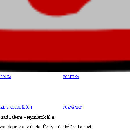
U
PETICE, VÝZVY, HLASOVÁNÍ, SOUTĚŽE
SPOJKA
POLITIKA
ZD V KOLODĚJÍCH
POZVÁNKY
 nad Labem – Nymburk hl.n.
u dopravou v úseku Úvaly – Český Brod a zpět.