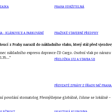
ZAIKA
PRAHA UDRŽITELNÁ
A - KLÁNOVICE A PARKOVÁNÍ
PRAŽSKÉ STAVEBNÍ PŘEDPISY
oucí z Prahy narazil do nákladního vlaku, který stál před vjezd
konec nákladního expresu dopravce ČD Cargo. Osobní vlak po nárazu 
21.35…“
PŘELOŽKA I/12 A STAVBA 511
PŘEVZATÉ ZPRÁVY Z ÚŘADU MČ PRAHA 
í povolání stomatolog Přemýšlejme globálně, čiňme se lokálně – n
OLEČNOST
SKAUTSKÁ KLUBOVNA