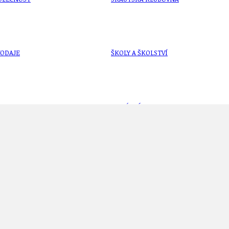
VODAJE
ŠKOLY A ŠKOLSTVÍ
UKEM
SOCIÁLNÍ PROJEKTY A POMOC
STAVEBNÍ ZÁKON
 od pátku 24. 6. do 1. 7. 2022