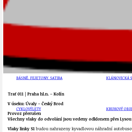
DEZINFORMACE
CYKLOVÝLETY
POZVÁNKY
DALŠÍ
AKTUALITY
JEDNOU VĚTO
BÁSNĚ. FEJETONY. SATIRA
KLÁNOVICKÁ 
Trať 011 | Praha hl.n. – Kolín
V úseku: Úvaly – Český Brod
CYKLOVÝLETY
KRUHOVÝ OBJE
Provoz přerušen
Všechny vlaky do odvolání jsou vedeny odklonem přes Lysou
Vlaky linky S1
budou nahrazeny kyvadlovou náhradní autobusovo