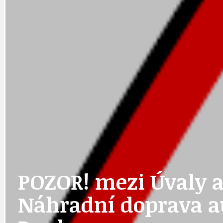
DATA A VÝROČÍ
KULTURNÍ MO
DEZINFORMACE
NÁDRAŽÍ PRAH
DOBRÉ ZPRÁVY
NÁZOR
POZOR! mezi Úvaly 
DOPORUČUJEME
NEZAŘAZENÉ
Náhradní doprava a