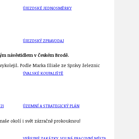
ÚJEZDSKÉ JEDNOSMĚRKY
ÚJEZDSKÝ ZPRAVODAJ
ovým návěstidlem v Českém Brodě.
vykolejil. Podle Marka Illiaše ze Správy železnic
ÚVALSKÉ KOUPALIŠTĚ
21
ÚZEMNÍ A STRATEGICKÝ PLÁN
aše okolí i svět zázračně prokouknou!
VEŘEJNÉ ZAKÁZKY, VOLNÁ PRACOVNÍ MÍSTA