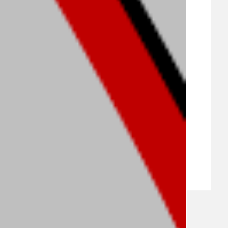
VEŘEJNÉ ZAKÁZKY, VOLNÁ PRACOVNÍ MÍSTA
ZDRAVOTNÍ STŘEDISKO ÚJEZD NAD LESY
ŽIVOT KOLEM NÁS
ZPRÁVY