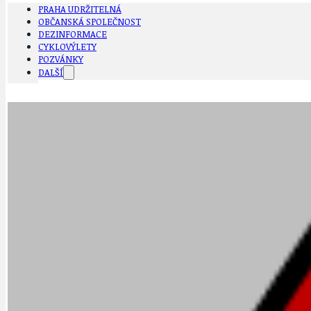
PRAHA UDRŽITELNÁ
OBČANSKÁ SPOLEČNOST
DEZINFORMACE
CYKLOVÝLETY
POZVÁNKY
DALŠÍ
AKTUALITY
JEDNOU VĚTO
BÁSNĚ. FEJETONY. SATIRA
KLÁNOVICKÁ 
CYKLOVÝLETY
KRUHOVÝ OBJE