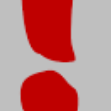
OLEČNOST
SKAUTSKÁ KLUBOVNA
VODAJE
ŠKOLY A ŠKOLSTVÍ
UKEM
SOCIÁLNÍ PROJEKTY A POMOC
STAVEBNÍ ZÁKON