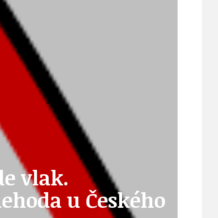
ÚJEZDSKÉ JEDNOSMĚRKY
ÚJEZDSKÝ ZPRAVODAJ
ÚVALSKÉ KOUPALIŠTĚ
e vlak.
21
ÚZEMNÍ A STRATEGICKÝ PLÁN
nehoda u Českého