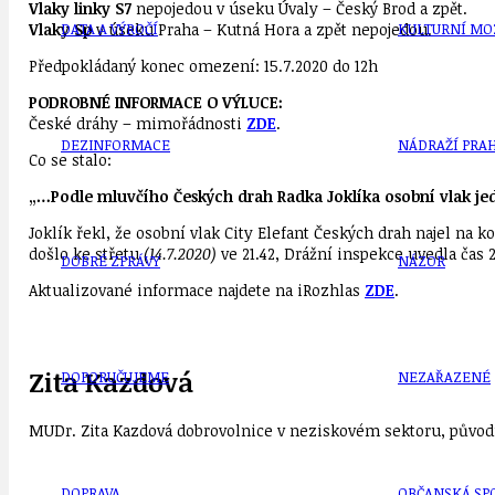
Vlaky linky S7
nepojedou v úseku Úvaly – Český Brod a zpět.
Vlaky Sp
v úseku Praha – Kutná Hora a zpět nepojedou.
DATA A VÝROČÍ
KULTURNÍ MO
Předpokládaný konec omezení: 15.7.2020 do 12h
PODROBNÉ INFORMACE O VÝLUCE:
České dráhy – mimořádnosti
ZDE
.
DEZINFORMACE
NÁDRAŽÍ PRAH
Co se stalo:
„…Podle mluvčího Českých drah Radka Joklíka osobní vlak jed
Joklík řekl, že osobní vlak City Elefant Českých drah najel na 
došlo ke střetu
(14.7.2020)
ve 21.42, Drážní inspekce uvedla čas 
DOBRÉ ZPRÁVY
NÁZOR
Aktualizované informace najdete na iRozhlas
ZDE
.
Zita Kazdová
DOPORUČUJEME
NEZAŘAZENÉ
MUDr. Zita Kazdová dobrovolnice v neziskovém sektoru, původn
DOPRAVA
OBČANSKÁ SP