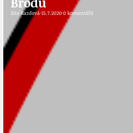
Brodu
DOPRAVA
OBČANSKÁ SP
Zita Kazdová
·
15.7.2020
·
0 komentářů
GRANTY A DOTACE
OBECNÍ ZPRA
HODKOVSKÁ ULICE
OBRAZEM, ZV
IDEAL LUX
OSOBNOST
PRAHA UDRŽITELNÁ
OBČANSKÁ SPOLEČNOST