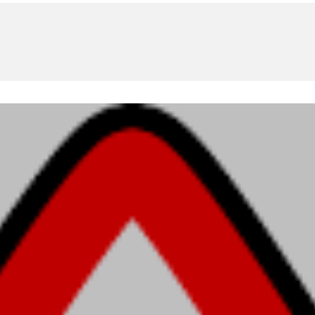
U
PETICE, VÝZVY, HLASOVÁNÍ, SOUTĚŽE
SPOJKA
POLITIKA
ZD V KOLODĚJÍCH
POZVÁNKY