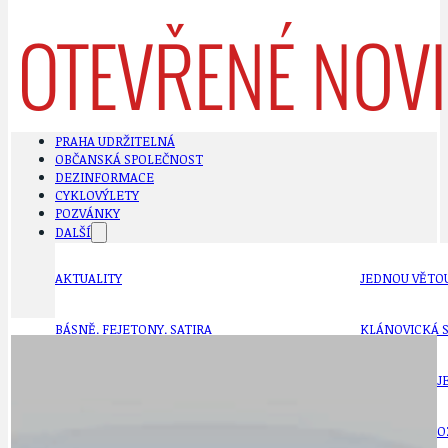
PRAHA UDRŽITELNÁ
OBČANSKÁ SPOLEČNOST
DEZINFORMACE
CYKLOVÝLETY
POZVÁNKY
DALŠÍ
AKTUALITY
JEDNOU VĚTO
BÁSNĚ. FEJETONY. SATIRA
KLÁNOVICKÁ 
CYKLOVÝLETY
KRUHOVÝ OBJE
DATA A VÝROČÍ
KULTURNÍ MO