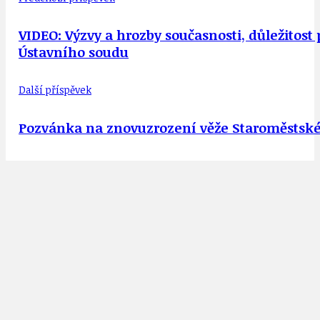
VIDEO: Výzvy a hrozby současnosti, důležitos
Ústavního soudu
Další příspěvek
Pozvánka na znovuzrození věže Staroměstské