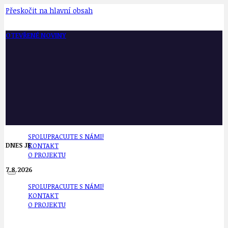
Přeskočit na hlavní obsah
OTEVŘENÉ NOVINY
SPOLUPRACUJTE S NÁMI!
DNES JE
KONTAKT
O PROJEKTU
7.8.2026
SPOLUPRACUJTE S NÁMI!
KONTAKT
O PROJEKTU