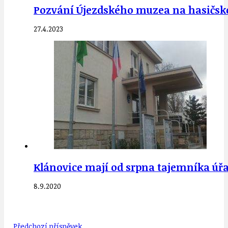
Pozvání Újezdského muzea na hasičskou 
27.4.2023
Klánovice mají od srpna tajemníka úřad
8.9.2020
Předchozí příspěvek