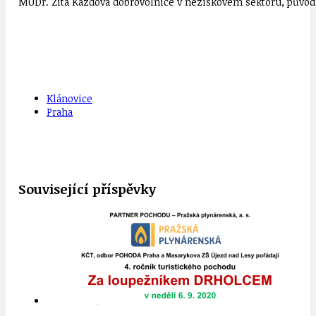
MUDr. Zita Kazdová dobrovolnice v neziskovém sektoru, původn
Klánovice
Praha
Související příspěvky