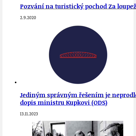
Pozvání na turistický pochod Za loup
2.9.2020
Jediným správným řešením je neprodle
dopis ministru Kupkovi (ODS)
13.11.2023