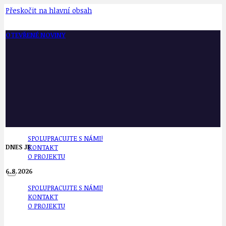
Přeskočit na hlavní obsah
OTEVŘENÉ NOVINY
SPOLUPRACUJTE S NÁMI!
DNES JE
KONTAKT
O PROJEKTU
6.8.2026
SPOLUPRACUJTE S NÁMI!
KONTAKT
O PROJEKTU