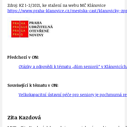
Zdroj: KZ 1-2/2021, ke stažení na webu MČ Klánovice
https://www.praha-klanovice.cz/mestska-cast/klanovicky-zpr
Předchozí v ON:
Otázky a odpovědi k tématu „dům seniorů“ v Klánovicích. 
Související k tématu v ON:
Velkokapacitní ústavní péče pro seniory je pochmurná re
Zita Kazdová