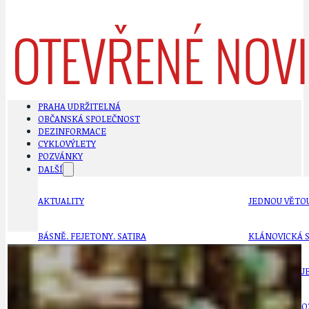
PRAHA UDRŽITELNÁ
OBČANSKÁ SPOLEČNOST
DEZINFORMACE
CYKLOVÝLETY
POZVÁNKY
DALŠÍ
AKTUALITY
JEDNOU VĚTO
BÁSNĚ. FEJETONY. SATIRA
KLÁNOVICKÁ 
CYKLOVÝLETY
KRUHOVÝ OBJE
DATA A VÝROČÍ
KULTURNÍ MO