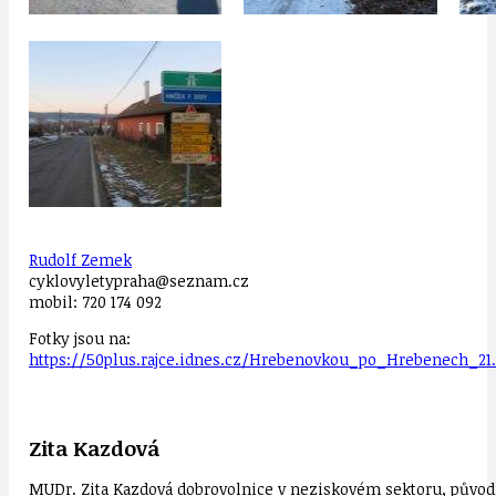
Rudolf Zemek
cyklovyletypraha@seznam.cz
mobil: 720 174 092
Fotky jsou na:
https://50plus.rajce.idnes.cz/Hrebenovkou_po_Hrebenech_21.
Zita Kazdová
MUDr. Zita Kazdová dobrovolnice v neziskovém sektoru, původn