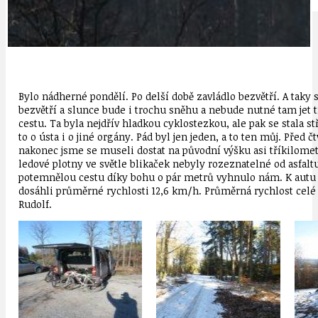
Bylo nádherné pondělí. Po delší době zavládlo bezvětří. A taky 
bezvětří a slunce bude i trochu sněhu a nebude nutné tam jet 
cestu. Ta byla nejdřív hladkou cyklostezkou, ale pak se stala 
to o ústa i o jiné orgány. Pád byl jen jeden, a to ten můj. Před
nakonec jsme se museli dostat na původní výšku asi tříkilom
ledové plotny ve světle blikaček nebyly rozeznatelné od asfalt
potemnělou cestu díky bohu o pár metrů vyhnulo nám. K autu jsm
dosáhli průměrné rychlosti 12,6 km/h. Průměrná rychlost celé 
Rudolf.