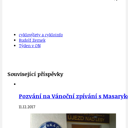
cyklovýlety a cykloinfo
Rudolf Zemek
Týden v ON
Související příspěvky
Pozvání na Vánoční zpívání s Masarykov
11.12.2017