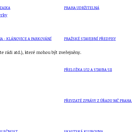
ZAIKA
PRAHA UDRŽITELNÁ
erky
A - KLÁNOVICE A PARKOVÁNÍ
PRAŽSKÉ STAVEBNÍ PŘEDPISY
e rádi atd.), které mohou být zveřejněny.
PŘELOŽKA I/12 A STAVBA 511
PŘEVZATÉ ZPRÁVY Z ÚŘADU MČ PRAHA 
OLEČNOST
SKAUTSKÁ KLUBOVNA