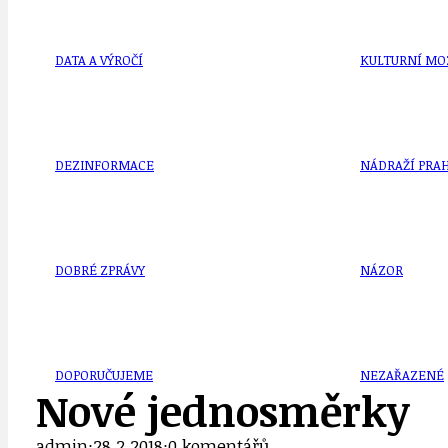
DATA A VÝROČÍ
KULTURNÍ MO
DEZINFORMACE
NÁDRAŽÍ PRAH
DOBRÉ ZPRÁVY
NÁZOR
DOPORUČUJEME
NEZAŘAZENÉ
Nové jednosměrky
admin
·
28.2.2018
·
0 komentářů