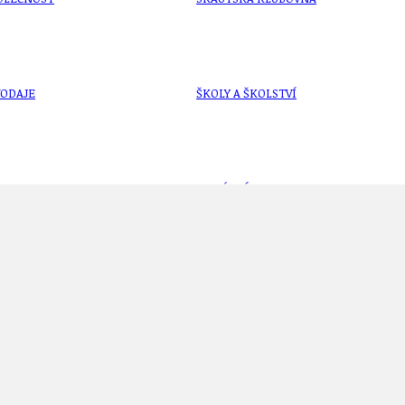
VODAJE
ŠKOLY A ŠKOLSTVÍ
UKEM
SOCIÁLNÍ PROJEKTY A POMOC
lí vyhlášením fotosoutěže
STAVEBNÍ ZÁKON