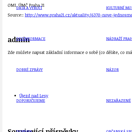
OMI, ÚMČ Praha 21
DATA A VÝROČÍ
KULTURNÍ MO
Source::
http://www.praha21.cz/aktuality/6370-nove-jednosm
admin
DEZINFORMACE
NÁDRAŽÍ PRAH
Zde můžete napsat základní informace o sobě (co děláte, co mát
DOBRÉ ZPRÁVY
NÁZOR
Újezd nad Lesy
DOPORUČUJEME
NEZAŘAZENÉ
Související příspěvky
DOPRAVA
OBČANSKÁ SP