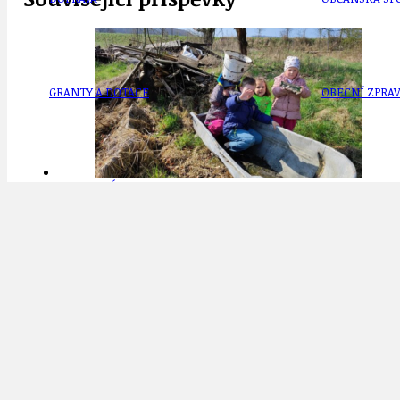
GRANTY A DOTACE
OBECNÍ ZPRA
HODKOVSKÁ ULICE
OBRAZEM, ZV
TZ Ukliďme Česko: jarní kampaň vrcho
23.5.2022
IDEAL LUX
OSOBNOST