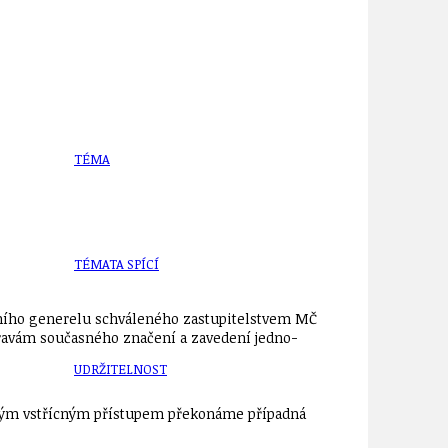
TÉMA
TÉMATA SPÍCÍ
vního generelu schváleného zastupitelstvem MČ
 úpravám současného značení a zavedení jedno­
UDRŽITELNOST
čným vstřícným pří­stupem překonáme případná