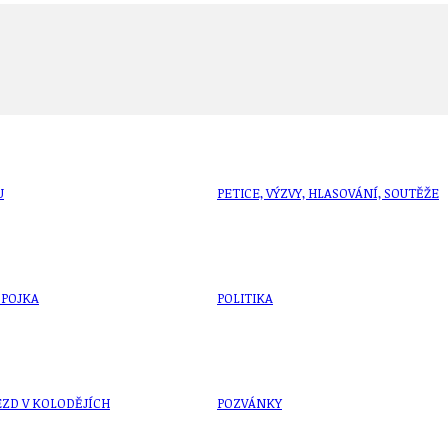
U
PETICE, VÝZVY, HLASOVÁNÍ, SOUTĚŽE
SPOJKA
POLITIKA
ZD V KOLODĚJÍCH
POZVÁNKY