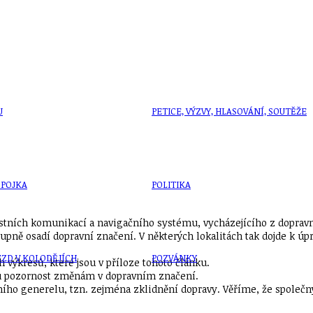
U
PETICE, VÝZVY, HLASOVÁNÍ, SOUTĚŽE
SPOJKA
POLITIKA
tních komuni­kací a navigačního systému, vycházející­ho z dopra
­stupně osadí dopravní značení. V ně­kterých lokalitách tak dojde k
ZD V KOLODĚJÍCH
POZVÁNKY
výkresů, které jsou v příloze tohoto článku.
ou pozornost změnám v dopravním značení.
vního generelu, tzn. zejména zklidnění dopravy. Věříme, že spole