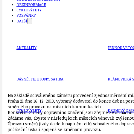
DEZINFORMACE
CYKLOVÝLETY
POZVÁNKY
DALŠÍ
AKTUALITY
JEDNOU VĚTO
BÁSNĚ. FEJETONY. SATIRA
KLÁNOVICKÁ 
Na základě schváleného záměru prove­dení zjednosměrnění mís
Praha 21 dne 16. 12. 2013, vybraný dodavatel do konce dubna po
směrného provozu na místních komunikacích.
CYKLOVÝLETY
KRUHOVÝ OBJE
Konkrétní změny dopravního značení jsou zřejmé ze situačních 
Žádáme Vás, abyste v následujících měsících věnovali zvýšen
Úpravou směrů jízdy dojde k naplnění cílů schváleného dopra
počáteční úskalí spojená se změnami provozu.