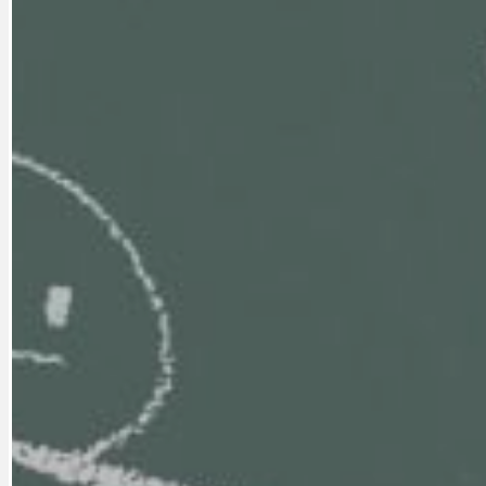
DOPORUČUJEME
NEZAŘAZENÉ
DOPRAVA
OBČANSKÁ SP
GRANTY A DOTACE
OBECNÍ ZPRA
HODKOVSKÁ ULICE
OBRAZEM, ZV