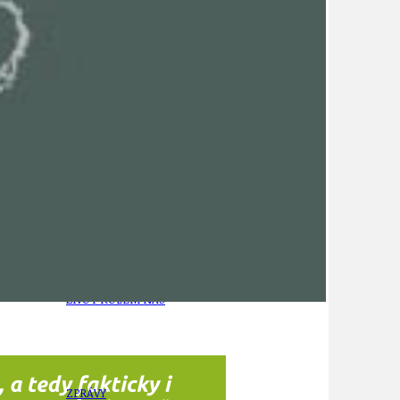
21
ÚZEMNÍ A STRATEGICKÝ PLÁN
VEŘEJNÉ ZAKÁZKY, VOLNÁ PRACOVNÍ MÍSTA
ZDRAVOTNÍ STŘEDISKO ÚJEZD NAD LESY
ŽIVOT KOLEM NÁS
ZPRÁVY