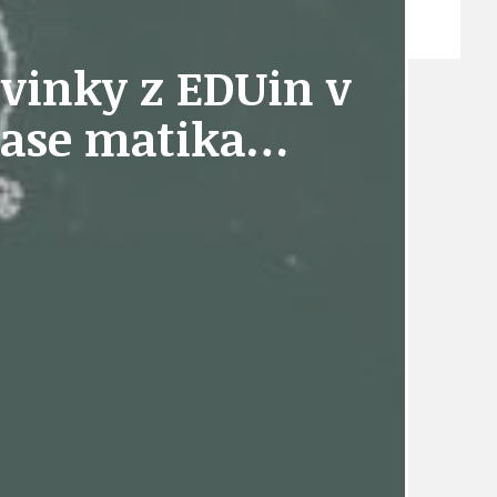
ZPRÁVY
ovinky z EDUin v
 zase matika…
TÉMA
TÉMATA SPÍCÍ