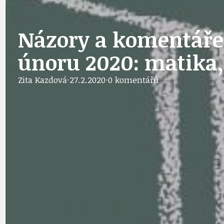
IDEAL LUX
OSOBNOST
Názory a komentáře 
únoru 2020: matika,
PRAHA UDRŽITELNÁ
OBČANSKÁ SPOLEČNOST
DEZINFORMACE
Zita Kazdová
·
27.2.2020
·
0 komentářů
CYKLOVÝLETY
POZVÁNKY
DALŠÍ
AKTUALITY
JEDNOU VĚTO
BÁSNĚ. FEJETONY. SATIRA
KLÁNOVICKÁ 