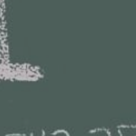
ZD V KOLODĚJÍCH
POZVÁNKY
ZAIKA
PRAHA UDRŽITELNÁ
A - KLÁNOVICE A PARKOVÁNÍ
PRAŽSKÉ STAVEBNÍ PŘEDPISY
PŘELOŽKA I/12 A STAVBA 511