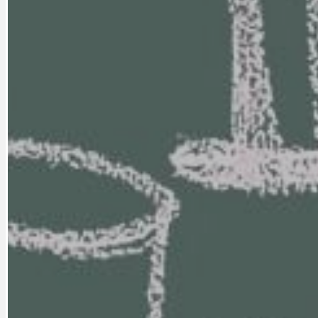
CYKLOVÝLETY
KRUHOVÝ OBJE
DATA A VÝROČÍ
KULTURNÍ MO
DEZINFORMACE
NÁDRAŽÍ PRAH
DOBRÉ ZPRÁVY
NÁZOR