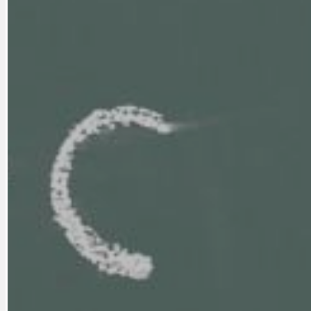
CYKLOVÝLETY
KRUHOVÝ OBJE
DATA A VÝROČÍ
KULTURNÍ MO
DEZINFORMACE
NÁDRAŽÍ PRAH
DOBRÉ ZPRÁVY
NÁZOR