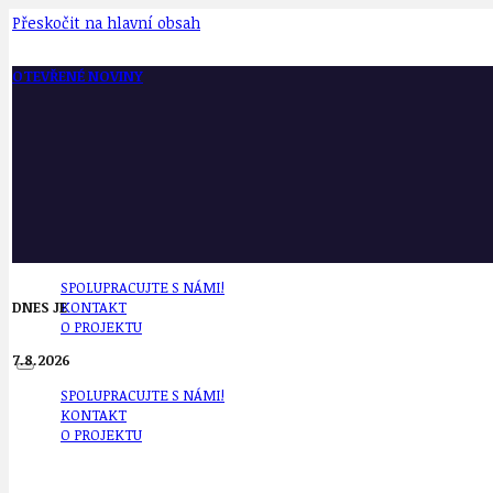
Přeskočit na hlavní obsah
OTEVŘENÉ NOVINY
SPOLUPRACUJTE S NÁMI!
DNES JE
KONTAKT
O PROJEKTU
7.8.2026
SPOLUPRACUJTE S NÁMI!
KONTAKT
O PROJEKTU