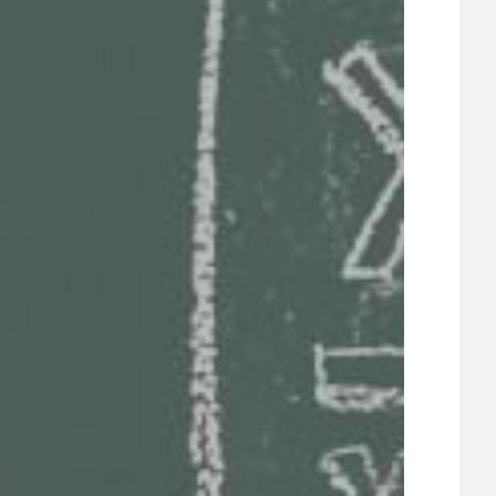
UDRŽITELNOST
ÚJEZDSKÉ JEDNOSMĚRKY
ÚJEZDSKÝ ZPRAVODAJ
ÚVALSKÉ KOUPALIŠTĚ