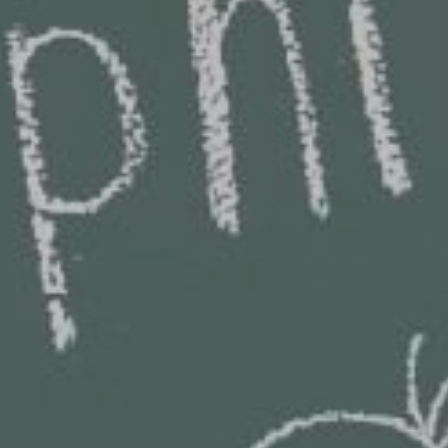
PŘEVZATÉ ZPRÁVY Z ÚŘADU MČ PRAHA 
OLEČNOST
SKAUTSKÁ KLUBOVNA
VODAJE
ŠKOLY A ŠKOLSTVÍ
UKEM
SOCIÁLNÍ PROJEKTY A POMOC