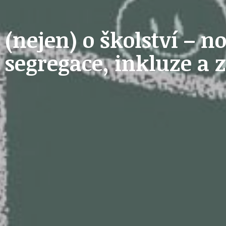
STAVEBNÍ ZÁKON
(nejen) o školství – n
 segregace, inkluze a
U
PETICE, VÝZVY, HLASOVÁNÍ, SOUTĚŽE
SPOJKA
POLITIKA