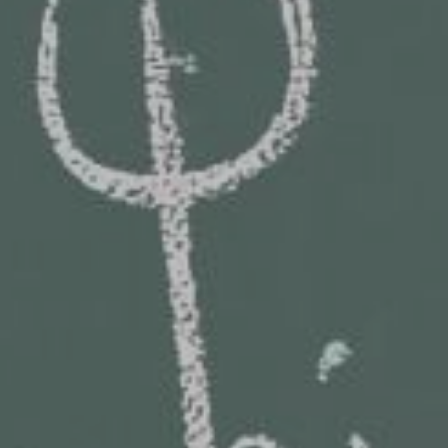
ZD V KOLODĚJÍCH
POZVÁNKY
ZAIKA
PRAHA UDRŽITELNÁ
A - KLÁNOVICE A PARKOVÁNÍ
PRAŽSKÉ STAVEBNÍ PŘEDPISY
PŘELOŽKA I/12 A STAVBA 511