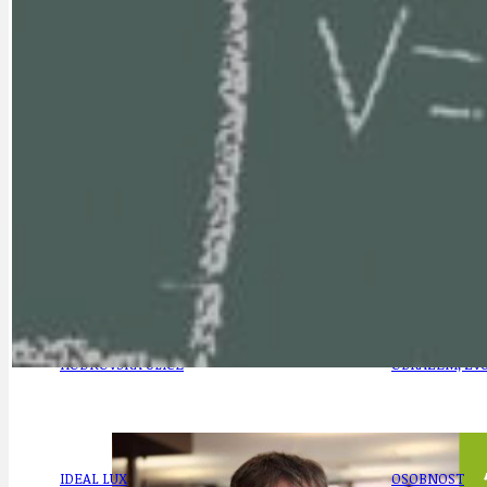
DOPORUČUJEME
NEZAŘAZENÉ
DOPRAVA
OBČANSKÁ SP
GRANTY A DOTACE
OBECNÍ ZPRA
HODKOVSKÁ ULICE
OBRAZEM, ZV
IDEAL LUX
OSOBNOST