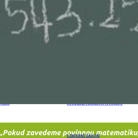
PŘEVZATÉ ZPRÁVY Z ÚŘADU MČ PRAHA 
OLEČNOST
SKAUTSKÁ KLUBOVNA
VODAJE
ŠKOLY A ŠKOLSTVÍ
UKEM
SOCIÁLNÍ PROJEKTY A POMOC
STAVEBNÍ ZÁKON