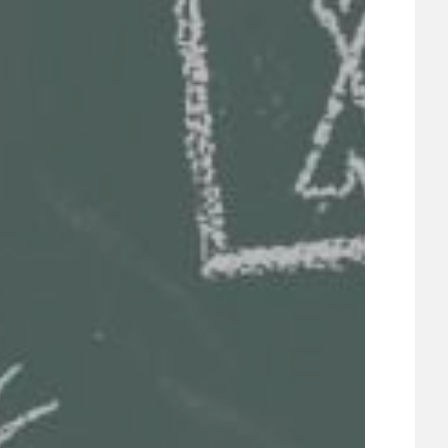
21
ÚZEMNÍ A STRATEGICKÝ PLÁN
VEŘEJNÉ ZAKÁZKY, VOLNÁ PRACOVNÍ MÍSTA
ZDRAVOTNÍ STŘEDISKO ÚJEZD NAD LESY
ŽIVOT KOLEM NÁS