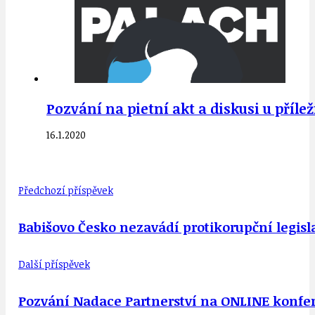
Pozvání na pietní akt a diskusi u příleži
16.1.2020
Předchozí příspěvek
Babišovo Česko nezavádí protikorupční legisl
Další příspěvek
Pozvání Nadace Partnerství na ONLINE konferen