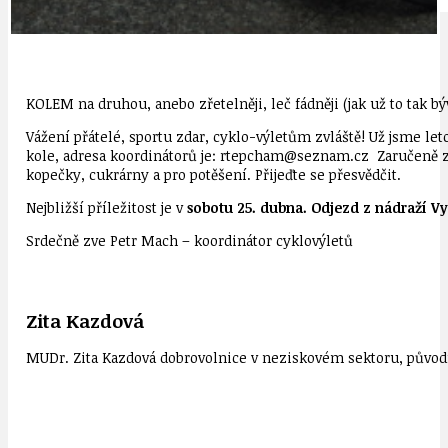
KOLEM na druhou, anebo zřetelněji, leč fádněji (jak už to tak 
Vážení přátelé, sportu zdar, cyklo-výletům zvláště! Už jsme leto
kole, adresa koordinátorů je: rtepcham@seznam.cz Zaručeně z
kopečky, cukrárny a pro potěšení. Přijeďte se přesvědčit.
Nejbližší příležitost je v
sobotu 25. dubna.
Odjezd z nádraží Vy
Srdečně zve Petr Mach – koordinátor cyklovýletů
Zita Kazdová
MUDr. Zita Kazdová dobrovolnice v neziskovém sektoru, původn