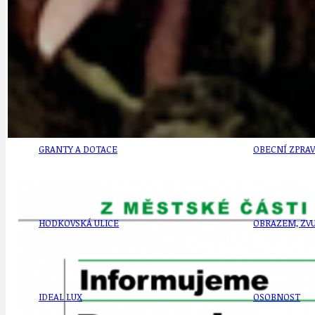
DOPORUČUJEME
NEZAŘAZENÉ
DOPRAVA
OBČANSKÁ SP
GRANTY A DOTACE
OBECNÍ ZPRA
HODKOVSKÁ ULICE
OBRAZEM, ZV
IDEAL LUX
OSOBNOST