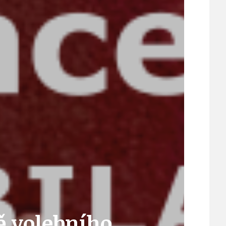
21
ÚZEMNÍ A STRATEGICKÝ PLÁN
VEŘEJNÉ ZAKÁZKY, VOLNÁ PRACOVNÍ MÍSTA
ZDRAVOTNÍ STŘEDISKO ÚJEZD NAD LESY
ŽIVOT KOLEM NÁS
ě volebního