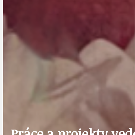
DOPORUČUJEME
NEZAŘAZENÉ
DOPRAVA
OBČANSKÁ SP
GRANTY A DOTACE
OBECNÍ ZPRA
HODKOVSKÁ ULICE
OBRAZEM, ZV
Práce a projekty ved