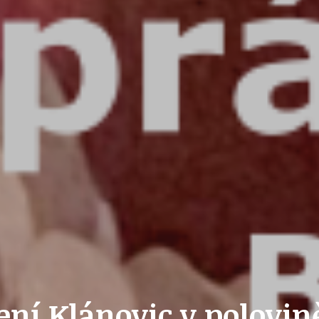
PŘEVZATÉ ZPRÁVY Z ÚŘADU MČ PRAHA 
OLEČNOST
SKAUTSKÁ KLUBOVNA
VODAJE
ŠKOLY A ŠKOLSTVÍ
UKEM
SOCIÁLNÍ PROJEKTY A POMOC
ení Klánovic v polovin