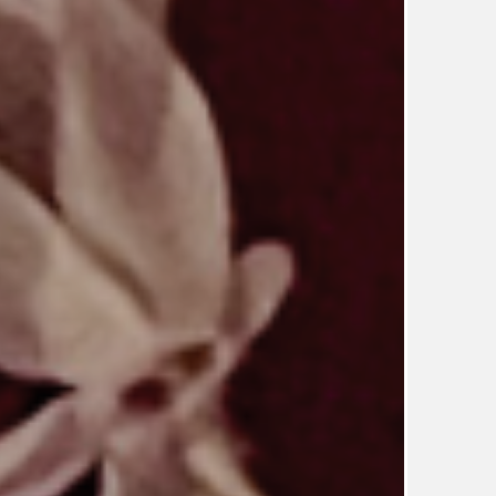
UDRŽITELNOST
ÚJEZDSKÉ JEDNOSMĚRKY
ÚJEZDSKÝ ZPRAVODAJ
ÚVALSKÉ KOUPALIŠTĚ