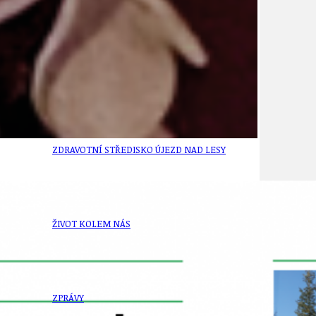
21
ÚZEMNÍ A STRATEGICKÝ PLÁN
VEŘEJNÉ ZAKÁZKY, VOLNÁ PRACOVNÍ MÍSTA
ZDRAVOTNÍ STŘEDISKO ÚJEZD NAD LESY
ŽIVOT KOLEM NÁS
ZPRÁVY