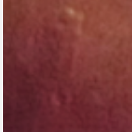
CYKLOVÝLETY
KRUHOVÝ OBJE
DATA A VÝROČÍ
KULTURNÍ MO
DEZINFORMACE
NÁDRAŽÍ PRAH
DOBRÉ ZPRÁVY
NÁZOR