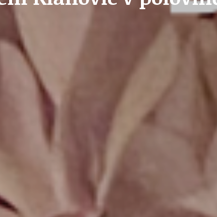
STAVEBNÍ ZÁKON
U
PETICE, VÝZVY, HLASOVÁNÍ, SOUTĚŽE
SPOJKA
POLITIKA