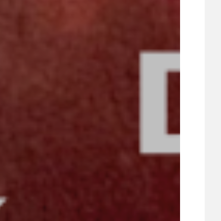
UDRŽITELNOST
ÚJEZDSKÉ JEDNOSMĚRKY
ÚJEZDSKÝ ZPRAVODAJ
ÚVALSKÉ KOUPALIŠTĚ