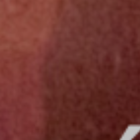
ZD V KOLODĚJÍCH
POZVÁNKY
ZAIKA
PRAHA UDRŽITELNÁ
A - KLÁNOVICE A PARKOVÁNÍ
PRAŽSKÉ STAVEBNÍ PŘEDPISY
PŘELOŽKA I/12 A STAVBA 511