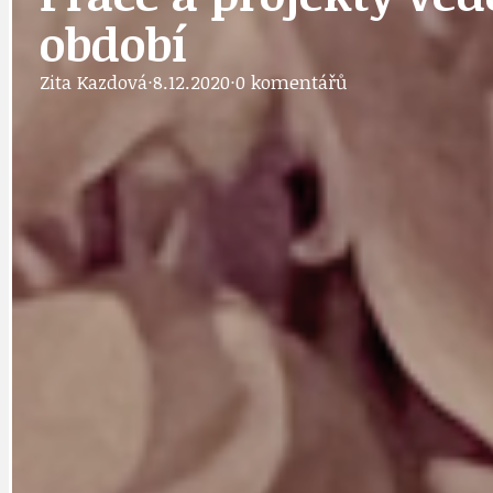
IDEAL LUX
OSOBNOST
období
Zita Kazdová
·
8.12.2020
·
0 komentářů
PRAHA UDRŽITELNÁ
OBČANSKÁ SPOLEČNOST
DEZINFORMACE
CYKLOVÝLETY
POZVÁNKY
DALŠÍ
AKTUALITY
JEDNOU VĚTO
BÁSNĚ. FEJETONY. SATIRA
KLÁNOVICKÁ 