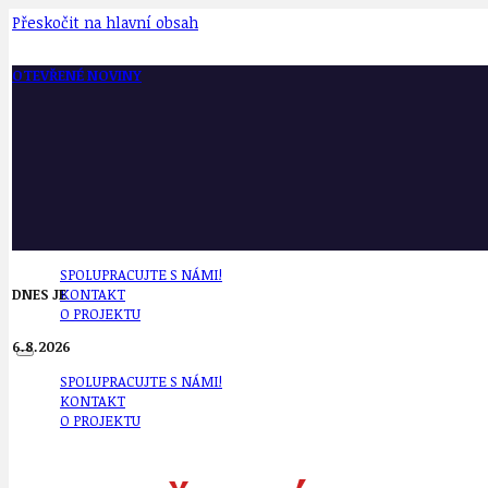
Přeskočit na hlavní obsah
OTEVŘENÉ NOVINY
SPOLUPRACUJTE S NÁMI!
DNES JE
KONTAKT
O PROJEKTU
6.8.2026
SPOLUPRACUJTE S NÁMI!
KONTAKT
O PROJEKTU