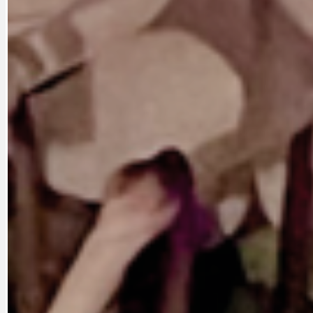
CYKLOVÝLETY
KRUHOVÝ OBJE
DATA A VÝROČÍ
KULTURNÍ MO
DEZINFORMACE
NÁDRAŽÍ PRAH
DOBRÉ ZPRÁVY
NÁZOR