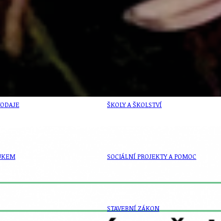
PŘEVZATÉ ZPRÁVY Z ÚŘADU MČ PRAHA 
OLEČNOST
SKAUTSKÁ KLUBOVNA
VODAJE
ŠKOLY A ŠKOLSTVÍ
UKEM
SOCIÁLNÍ PROJEKTY A POMOC
STAVEBNÍ ZÁKON