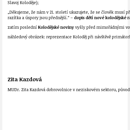
Slavoj Koloděje);
„Děkujeme, že nám v 21. století ukazujete, že se člověk musí p
razítka a úspory jsou přednější.“ –
dopis dětí nové kolodějské r
zatím poslední
Kolodějské noviny
vyšly před mimořádnými vol
náhledový obrázek: reprezentace Koloděj při návštěvě primátork
Zita Kazdová
MUDr. Zita Kazdová dobrovolnice v neziskovém sektoru, původn