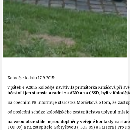
IDEAL LUX
OSOBNOST
Koloděje k datu 17.9.2015:
v pátek 4.9.2015 Koloděje navštívila primátorka Krnáčová při sv
účastnili jen starosta a radní za ANO a za ČSSD, byli v Kolodějí
na obecním FB informuje starostka Morávková o tom, že zastup
od poslední schůze kolodějského zastupitelstva uplynul měsíc 
na webu obce stále nejsou doplněny veřejné kontakty
na staro
TOP 09) a na zatupitele Gabryšovou ( TOP 09) a Passera ( Pro P