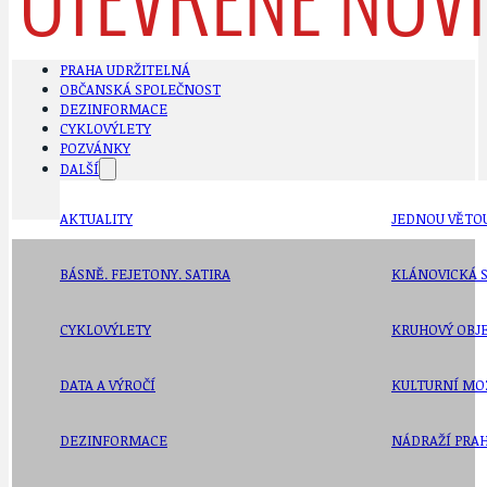
PRAHA UDRŽITELNÁ
OBČANSKÁ SPOLEČNOST
DEZINFORMACE
CYKLOVÝLETY
POZVÁNKY
DALŠÍ
AKTUALITY
JEDNOU VĚTO
BÁSNĚ. FEJETONY. SATIRA
KLÁNOVICKÁ 
CYKLOVÝLETY
KRUHOVÝ OBJE
DATA A VÝROČÍ
KULTURNÍ MO
DEZINFORMACE
NÁDRAŽÍ PRAH