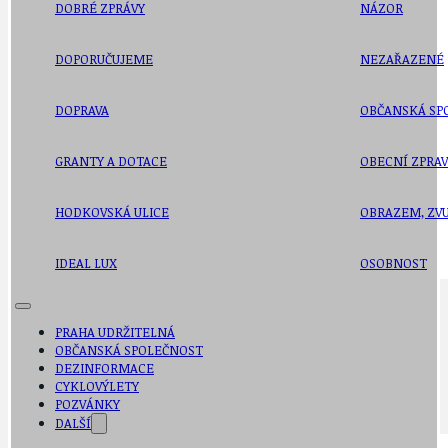
DOBRÉ ZPRÁVY
NÁZOR
DOPORUČUJEME
NEZAŘAZENÉ
DOPRAVA
OBČANSKÁ SP
GRANTY A DOTACE
OBECNÍ ZPRA
HODKOVSKÁ ULICE
OBRAZEM, ZV
IDEAL LUX
OSOBNOST
PRAHA UDRŽITELNÁ
OBČANSKÁ SPOLEČNOST
DEZINFORMACE
CYKLOVÝLETY
POZVÁNKY
DALŠÍ