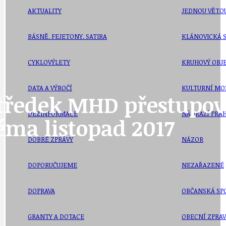
AKTUALITY
JEDNOU VĚTO
BÁSNĚ. FEJETONY. SATIRA
KLÁNOVICKÁ 
CYKLOVÝLETY
KRUHOVÝ OBJE
DATA A VÝROČÍ
KULTURNÍ MO
středek MHD přestupov
DEZINFORMACE
NÁDRAŽÍ PRAH
éma listopad 2017
DOBRÉ ZPRÁVY
NÁZOR
DOPORUČUJEME
NEZAŘAZENÉ
DOPRAVA
OBČANSKÁ SP
GRANTY A DOTACE
OBECNÍ ZPRA