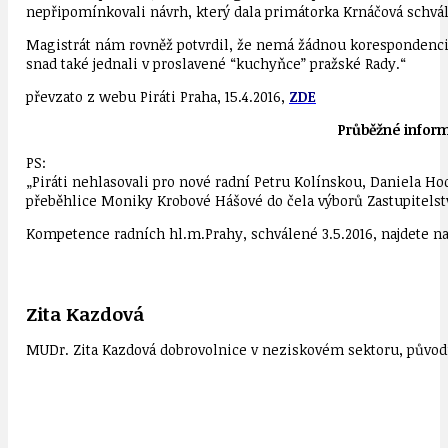
nepřipomínkovali návrh, který dala primátorka Krnáčová schvál
Magistrát nám rovněž potvrdil, že nemá žádnou korespondenci, 
snad také jednali v proslavené “kuchyňce” pražské Rady.“
převzato z webu Piráti Praha, 15.4.2016,
ZDE
Průběžné inform
PS:
„Piráti nehlasovali pro nové radní Petru Kolínskou, Daniela Ho
přeběhlice Moniky Krobové Hášové do čela výborů Zastupitelst
Kompetence radních hl.m.Prahy, schválené 3.5.2016, najdete n
Zita Kazdová
MUDr. Zita Kazdová dobrovolnice v neziskovém sektoru, původn