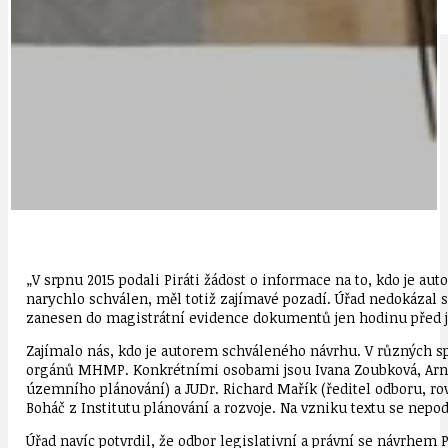
IDEAL LUX
OSOBNOST
„V srpnu 2015 podali Piráti žádost o informace na to, kdo je a
narychlo schválen, měl totiž zajímavé pozadí. Úřad nedokázal sd
zanesen do magistrátní evidence dokumentů jen hodinu před 
Zajímalo nás, kdo je autorem schváleného návrhu. V různých
orgánů MHMP. Konkrétními osobami jsou Ivana Zoubková, Arno
územního plánování) a JUDr. Richard Mařík (ředitel odboru, r
Boháč z Institutu plánování a rozvoje. Na vzniku textu se nep
Úřad navíc potvrdil, že odbor legislativní a právní se návrhem