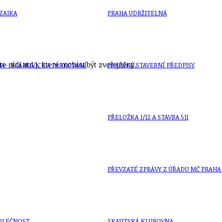
ZAIKA
PRAHA UDRŽITELNÁ
e rádi atd.), které mohou být zveřejněny.
A - KLÁNOVICE A PARKOVÁNÍ
PRAŽSKÉ STAVEBNÍ PŘEDPISY
PŘELOŽKA I/12 A STAVBA 511
PŘEVZATÉ ZPRÁVY Z ÚŘADU MČ PRAHA 
OLEČNOST
SKAUTSKÁ KLUBOVNA