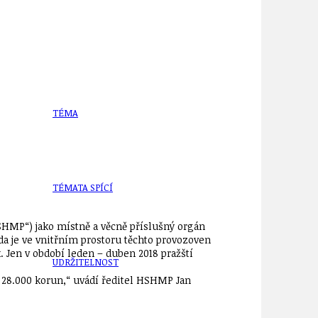
TÉMA
TÉMATA SPÍCÍ
SHMP“) jako místně a věcně příslušný orgán
zda je ve vnitřním prostoru těchto provozoven
. Jen v období leden – duben 2018 pražští
UDRŽITELNOST
i 28.000 korun,“ uvádí ředitel HSHMP Jan