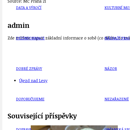
Source: MČ Praha 21
DATA A VÝROČÍ
KULTURNÍ MO
admin
Zde můžete napsat základní informace o sobě (co děláte, co mát
DEZINFORMACE
NÁDRAŽÍ PRAH
DOBRÉ ZPRÁVY
NÁZOR
Újezd nad Lesy
DOPORUČUJEME
NEZAŘAZENÉ
Související příspěvky
DOPRAVA
OBČANSKÁ SP