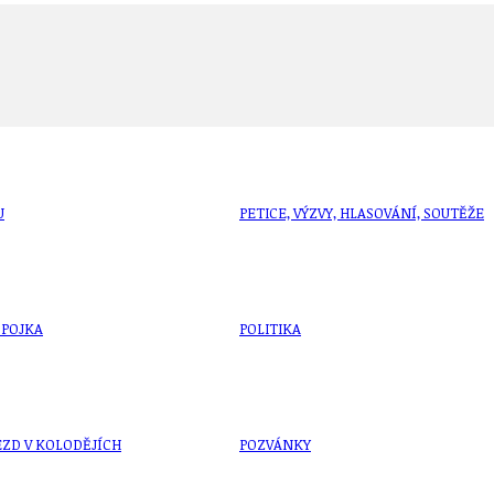
U
PETICE, VÝZVY, HLASOVÁNÍ, SOUTĚŽE
SPOJKA
POLITIKA
ZD V KOLODĚJÍCH
POZVÁNKY