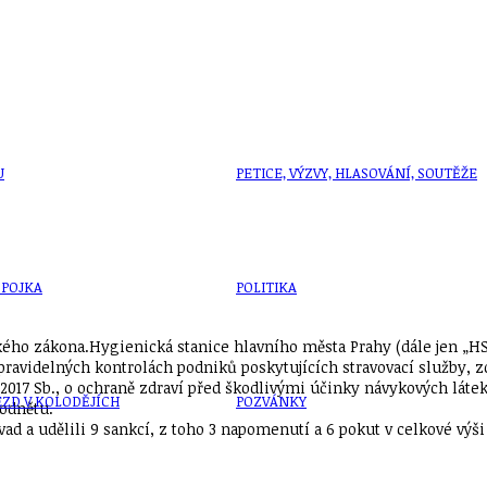
U
PETICE, VÝZVY, HLASOVÁNÍ, SOUTĚŽE
SPOJKA
POLITIKA
ckého zákona.Hygienická stanice hlavního města Prahy (dále jen „H
 pravidelných kontrolách podniků poskytujících stravovací služby, 
2017 Sb., o ochraně zdraví před škodlivými účinky návykových látek
ZD V KOLODĚJÍCH
POZVÁNKY
podnětu.
ad a udělili 9 sankcí, z toho 3 napomenutí a 6 pokut v celkové výš