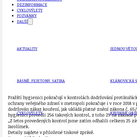
DEZINFORMACE
CYKLOVÝLETY
POZVÁNKY
DALŠÍ
AKTUALITY
JEDNOU VĚTO
BÁSNĚ. FEJETONY. SATIRA
KLÁNOVICKÁ 
Pražští hygienici pokračují v kontrolách dodržování protikuřá
ochrany veřejného zdraví v metropoli pokračuje i v roce 2018 v
dodržován zákaz kouření, jak ukládá platné znění zákona č. 65/
CYKLOVÝLETY
KRUHOVÝ OBJE
hygienici provedli 256 takových kontrol, z toho 29 na základě 
„Z letos provedených kontrol jsme zatím odhalili celkem 25 záv
Jarolímek.
Detaily najdete v přiložené tiskové zprávě.