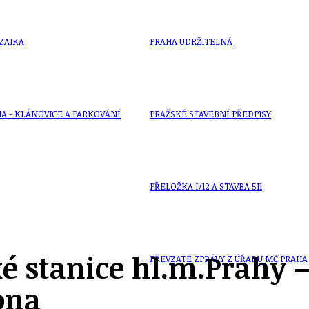
ZAIKA
PRAHA UDRŽITELNÁ
A - KLÁNOVICE A PARKOVÁNÍ
PRAŽSKÉ STAVEBNÍ PŘEDPISY
PŘELOŽKA I/12 A STAVBA 511
é stanice hl.m.Prahy 
PŘEVZATÉ ZPRÁVY Z ÚŘADU MČ PRAHA 
ona