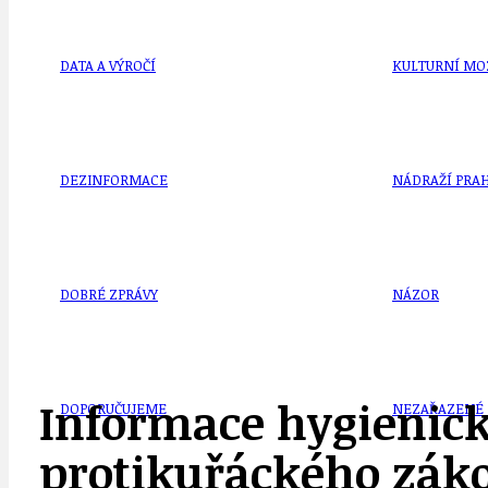
DATA A VÝROČÍ
KULTURNÍ MO
DEZINFORMACE
NÁDRAŽÍ PRAH
DOBRÉ ZPRÁVY
NÁZOR
Informace hygienick
DOPORUČUJEME
NEZAŘAZENÉ
protikuřáckého zák