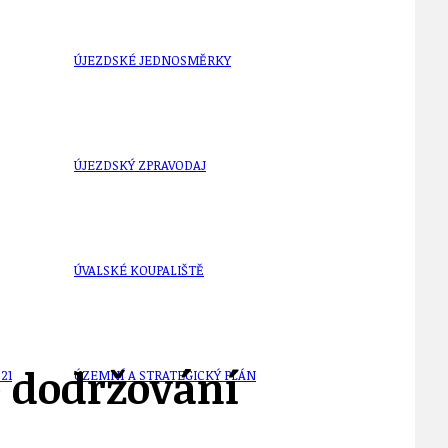
ÚJEZDSKÉ JEDNOSMĚRKY
ÚJEZDSKÝ ZPRAVODAJ
ÚVALSKÉ KOUPALIŠTĚ
– dodržování
21
ÚZEMNÍ A STRATEGICKÝ PLÁN