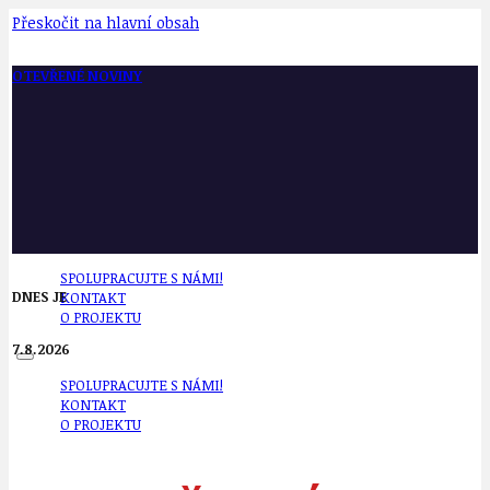
Přeskočit na hlavní obsah
OTEVŘENÉ NOVINY
SPOLUPRACUJTE S NÁMI!
DNES JE
KONTAKT
O PROJEKTU
7.8.2026
SPOLUPRACUJTE S NÁMI!
KONTAKT
O PROJEKTU