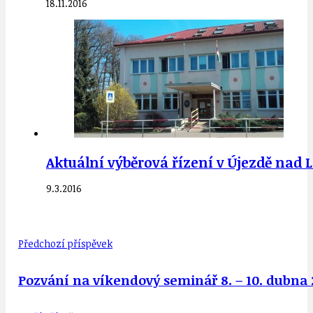
18.11.2016
Aktuální výběrová řízení v Újezdě nad 
9.3.2016
Předchozí příspěvek
Pozvání na víkendový seminář 8. – 10. dubna 