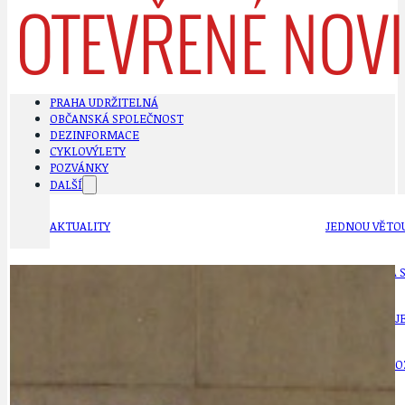
PRAHA UDRŽITELNÁ
OBČANSKÁ SPOLEČNOST
DEZINFORMACE
CYKLOVÝLETY
POZVÁNKY
DALŠÍ
AKTUALITY
JEDNOU VĚTO
BÁSNĚ. FEJETONY. SATIRA
KLÁNOVICKÁ 
CYKLOVÝLETY
KRUHOVÝ OBJE
DATA A VÝROČÍ
KULTURNÍ MO