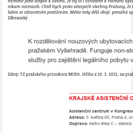
nicméně jsme dospěli k závěru, že by to i vzhledem k rozměru uprch
nikam nezmizeli. Chtěl bych proto ubezpečit všechny Pražany, ž
lidem se zdravotním postižením. Město tedy dělá obojí: pomáhá u
Zábranský
Zdroj: TZ pražského primátora MUDr. Hřiba z 10. 3. 2022, na pr