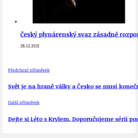
Český plynárenský svaz zásadně rozpo
28.12.2021
Předchozí příspěvek
Svět je na hraně války a Česko se musí koneč
Další příspěvek
Dejte si Léto s Krylem. Doporučujeme sérii p