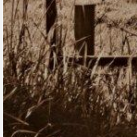
PRAHA UDRŽITELNÁ
OBČANSKÁ SPOLEČNOST
DEZINFORMACE
CYKLOVÝLETY
POZVÁNKY
DALŠÍ
AKTUALITY
JEDNOU VĚTO
BÁSNĚ. FEJETONY. SATIRA
KLÁNOVICKÁ 