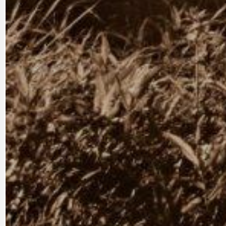
CYKLOVÝLETY
KRUHOVÝ OBJE
DATA A VÝROČÍ
KULTURNÍ MO
DEZINFORMACE
NÁDRAŽÍ PRAH
DOBRÉ ZPRÁVY
NÁZOR
DOPORUČUJEME
NEZAŘAZENÉ