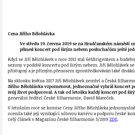
Cena Jiřího Bělohlávka
Ve středu 19. června 2019 se na Hradčanském náměstí u
přinesl koncert pod širým nebem posluchačům ještě jede
Když se Jiří Bělohlávek v roce 2012 stal šéfdirigentem a hude
sezony v podobě koncertu pod širým nebem. Jiří Bělohlávek se c
přístupný a je přímým přenosem zprostředkováván také divákům
Na sklonku května 2017 Jiří Bělohlávek zemřel a Česká filharm
Jiřího Bělohlávka vzpomenout, jednoznačně vyhrál koncert pod
svůj život podporoval. A tak od letoška každý koncert pod š
generální ředitel České filharmonie, David Mareček.
V letošním roce se komise Ceny Jiřího Bělohlávka jednomysln
ocenila také její vynikající sólovou kariéru a podporu české k
Celý článek v Magazínu České filharmonie 3/2019
ZDE
.