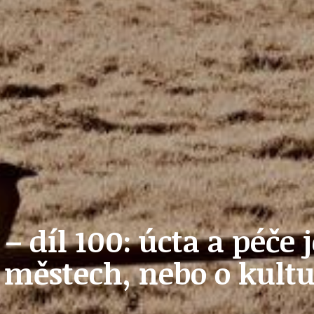
PŘEVZATÉ ZPRÁVY Z ÚŘADU MČ PRAHA 
OLEČNOST
SKAUTSKÁ KLUBOVNA
VODAJE
ŠKOLY A ŠKOLSTVÍ
– díl 100: úcta a péče 
UKEM
SOCIÁLNÍ PROJEKTY A POMOC
e městech, nebo o kult
STAVEBNÍ ZÁKON