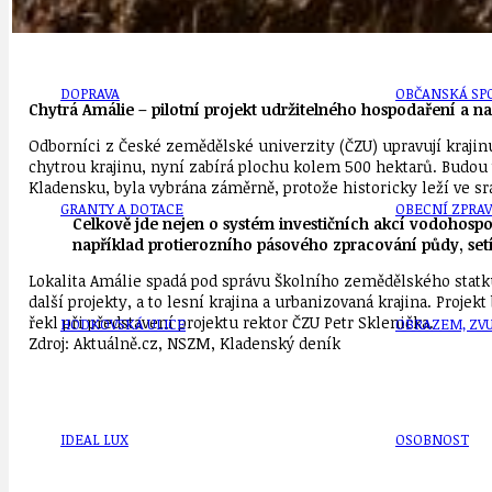
DOPRAVA
OBČANSKÁ SP
Chytrá Amálie – pilotní projekt udržitelného hospodaření a na
Odborníci z České zemědělské univerzity (ČZU) upravují krajinu
chytrou krajinu, nyní zabírá plochu kolem 500 hektarů. Budo
Kladensku, byla vybrána záměrně, protože historicky leží ve sr
GRANTY A DOTACE
OBECNÍ ZPRA
Celkově jde nejen o systém investičních akcí vodohospo
například protierozního pásového zpracování půdy, setí 
Lokalita Amálie spadá pod správu Školního zemědělského statku Č
další projekty, a to lesní krajina a urbanizovaná krajina. Projek
řekl při představení projektu rektor ČZU Petr Sklenička.
HODKOVSKÁ ULICE
OBRAZEM, ZV
Zdroj: Aktuálně.cz, NSZM, Kladenský deník
IDEAL LUX
OSOBNOST