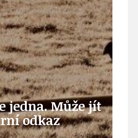
21
ÚZEMNÍ A STRATEGICKÝ PLÁN
VEŘEJNÉ ZAKÁZKY, VOLNÁ PRACOVNÍ MÍSTA
ZDRAVOTNÍ STŘEDISKO ÚJEZD NAD LESY
je jedna. Může jít
ŽIVOT KOLEM NÁS
urní odkaz
ZPRÁVY