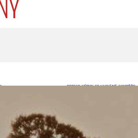
U
PETICE, VÝZVY, HLASOVÁNÍ, SOUTĚŽE
SPOJKA
POLITIKA