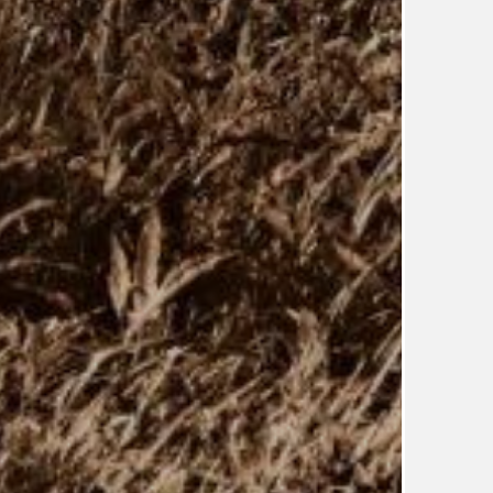
UDRŽITELNOST
ÚJEZDSKÉ JEDNOSMĚRKY
ÚJEZDSKÝ ZPRAVODAJ
ÚVALSKÉ KOUPALIŠTĚ
21
ÚZEMNÍ A STRATEGICKÝ PLÁN