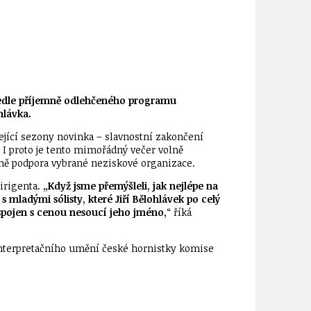
 Vedle příjemně odlehčeného programu
hlávka.
ející sezony novinka – slavnostní zakončení
 I proto je tento mimořádný večer volně
čně podpora vybrané neziskové organizace.
irigenta.
„Když jsme přemýšleli, jak nejlépe na
mladými sólisty, které Jiří Bělohlávek po celý
spojen s cenou nesoucí jeho jméno,
“ říká
interpretačního umění české hornistky komise