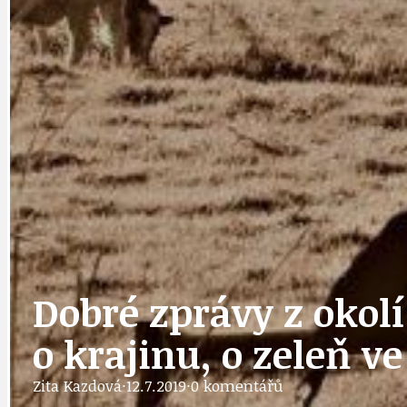
DOPORUČUJEME
NEZAŘAZENÉ
DOPRAVA
OBČANSKÁ SP
GRANTY A DOTACE
OBECNÍ ZPRA
Dobré zprávy z okolí 
HODKOVSKÁ ULICE
OBRAZEM, ZV
o krajinu, o zeleň v
Zita Kazdová
·
12.7.2019
·
0 komentářů
IDEAL LUX
OSOBNOST