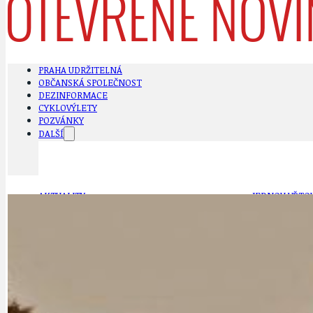
PRAHA UDRŽITELNÁ
OBČANSKÁ SPOLEČNOST
DEZINFORMACE
CYKLOVÝLETY
POZVÁNKY
DALŠÍ
AKTUALITY
JEDNOU VĚTO
BÁSNĚ. FEJETONY. SATIRA
KLÁNOVICKÁ 