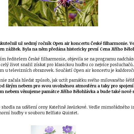
skutečnil už sedmý ročník Open air koncertu České filharmonie.
n zážitek. Byla na něm předána historicky první Cena Jiřího Bělo
bním ředitelem České filharmonie, objevila se na programu nadcház
elý život snažil získat pro klasickou hudbu co nejvíce posluchačů.
 u televizních obrazovek. Součástí Open air koncertu je každoro
onie začala hledat způsob, jak uctít památku svého milovaného šéfd
 širým nebem pro svou uvolněnou atmosféru a taky pro spojení s 
irým nebem věnujeme památce Jiřího Bělohlávka a bude také nově 
ě shodla na udělení ceny Kateřině Javůrkové. Vedle mimořádného 
omorní hudby v souboru Belfiato Quintet.