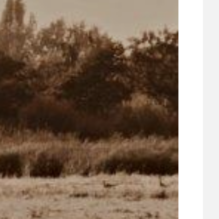
UDRŽITELNOST
ÚJEZDSKÉ JEDNOSMĚRKY
ÚJEZDSKÝ ZPRAVODAJ
ÚVALSKÉ KOUPALIŠTĚ