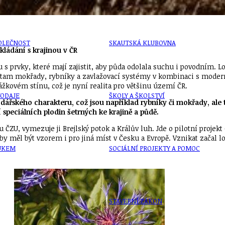
OLEČNOST
SKAUTSKÁ KLUBOVNA
kládání s krajinou v ČR
 s prvky, které mají zajistit, aby půda odolala suchu i povodním. L
u tam mokřady, rybníky a zavlažovací systémy v kombinaci s moder
ážkovém stínu, což je nyní realita pro většinu území ČR.
VODAJE
ŠKOLY A ŠKOLSTVÍ
dářského charakteru, což jsou například rybníky či mokřady, ale t
speciálních plodin šetrných ke krajině a půdě.
ZU, vymezuje ji Brejlský potok a Králův luh. Jde o pilotní projekt 
t by měl být vzorem i pro jiná míst v Česku a Evropě. Vznikat začal lo
UKEM
SOCIÁLNÍ PROJEKTY A POMOC
STAVEBNÍ ZÁKON