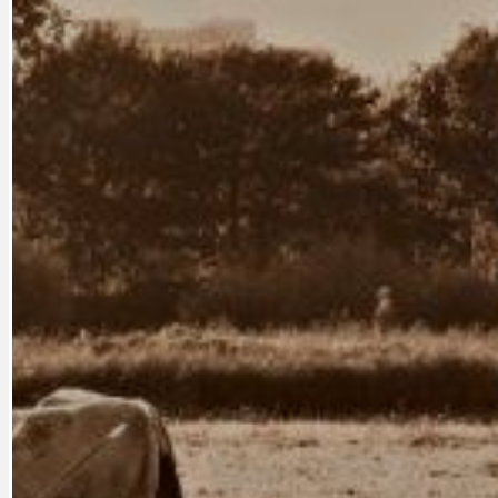
CYKLOVÝLETY
KRUHOVÝ OBJE
DATA A VÝROČÍ
KULTURNÍ MO
DEZINFORMACE
NÁDRAŽÍ PRAH
DOBRÉ ZPRÁVY
NÁZOR