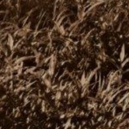
ZD V KOLODĚJÍCH
POZVÁNKY
ZAIKA
PRAHA UDRŽITELNÁ
A - KLÁNOVICE A PARKOVÁNÍ
PRAŽSKÉ STAVEBNÍ PŘEDPISY
PŘELOŽKA I/12 A STAVBA 511
PŘEVZATÉ ZPRÁVY Z ÚŘADU MČ PRAHA 