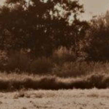
ZD V KOLODĚJÍCH
POZVÁNKY
ZAIKA
PRAHA UDRŽITELNÁ
A - KLÁNOVICE A PARKOVÁNÍ
PRAŽSKÉ STAVEBNÍ PŘEDPISY
PŘELOŽKA I/12 A STAVBA 511