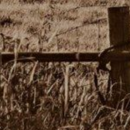
U
PETICE, VÝZVY, HLASOVÁNÍ, SOUTĚŽE
SPOJKA
POLITIKA