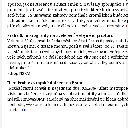
způsob, jak neutěšenou situaci změnit. Navázaly spolupráci s 
proměnit ji v hravé a inspirativní prostředí, které budou využív
setkávání… S úpravami zahrady pomáhala kromě jejích budoucíc
zahradní a krajinářské architektury. Díky společnému úsilí se
přírodu všemi smysly. Celý článek na webu Nadace Proměny
Z
Praha 8: mikrogranty na zvelebení veřejného prostoru
V dubnu 2016 schválila Rada městské části Praha 8 poskytnutí 
korun. Zájemci o dotace mohou posílat své žádosti od 23. květ
zajištění úklidu na vybraných pozemcích, vysazování veřejné ze
veřejných záhonů a o další podobné aktivity spojené s veřejný
květin, protože i malá změna dokáže vykouzlit velký úsměv a z
Blahunková.
zdroj: NSZM
Hl.m.Praha: evropské dotace pro Prahu
„Pražští radní schválili na jednání
dne 10.5.2016
účast metropole
získané zkušenosti zejména v oblasti mobility a inovací. Celk
městě, InnovaSUMP založený na shromažďování příkladů dobré p
obchodu, výzkumu a koncového uživatele v oblasti kosmických 
Patriot
ZDE
.