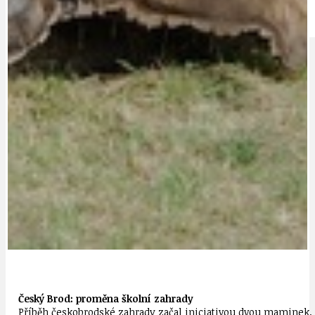
IDEAL LUX
OSOBNOST
Český Brod: proměna školní zahrady
Příběh českobrodské zahrady začal iniciativou dvou maminek, kt