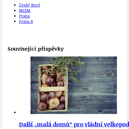
Český Brod
NSZM
Praha
Praha 8
Související příspěvky
Další „malá domů“ pro vládní velkopod