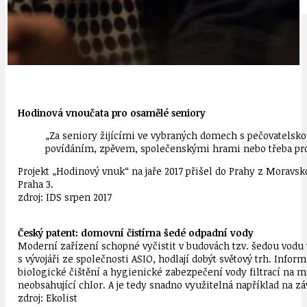
IDEAL LUX
OSOBNOST
Hodinová vnoučata pro osamělé seniory
„Za seniory žijícími ve vybraných domech s pečovatelsko
povídáním, zpěvem, společenskými hrami nebo třeba pro
Projekt „Hodinový vnuk“ na jaře 2017 přišel do Prahy z Moravsko
Praha 3.
zdroj: IDS srpen 2017
Český patent: domovní čistírna šedé odpadní vody
Moderní zařízení schopné vyčistit v budovách tzv. šedou vodu
s vývojáři ze společnosti ASIO, hodlají dobýt světový trh. Inf
biologické čištění a hygienické zabezpečení vody filtrací na
neobsahující chlor. A je tedy snadno využitelná například na zá
zdroj: Ekolist