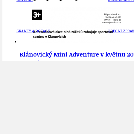
GRANTY A DOTACE
OBECNÍ ZPRA
Klánovický Mini Adventure v květnu 202
HODKOVSKÁ ULICE
OBRAZEM, ZV
27.4.2021
IDEAL LUX
OSOBNOST