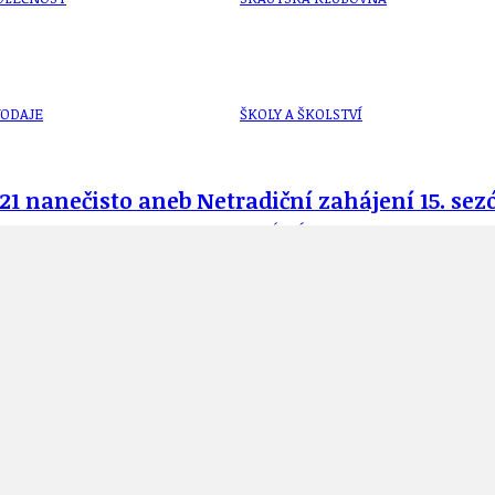
VODAJE
ŠKOLY A ŠKOLSTVÍ
1 nanečisto aneb Netradiční zahájení 15. sezó
UKEM
SOCIÁLNÍ PROJEKTY A POMOC
STAVEBNÍ ZÁKON