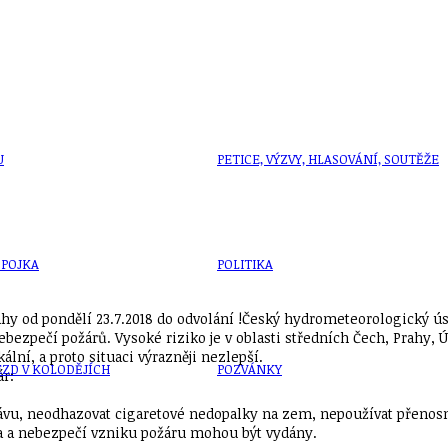
U
PETICE, VÝZVY, HLASOVÁNÍ, SOUTĚŽE
SPOJKA
POLITIKA
y od pondělí 23.7.2018 do odvolání !Český hydrometeorologický úst
ezpečí požárů. Vysoké riziko je v oblasti středních Čech, Prahy, Ú
lní, a proto situaci výrazněji nezlepší.
ZD V KOLODĚJÍCH
POZVÁNKY
ár:
 trávu, neodhazovat cigaretové nedopalky na zem, nepoužívat přenosn
ha a nebezpečí vzniku požáru mohou být vydány.