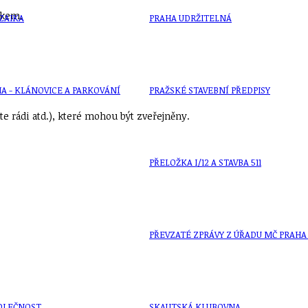
eskem.
ZAIKA
PRAHA UDRŽITELNÁ
A - KLÁNOVICE A PARKOVÁNÍ
PRAŽSKÉ STAVEBNÍ PŘEDPISY
e rádi atd.), které mohou být zveřejněny.
PŘELOŽKA I/12 A STAVBA 511
PŘEVZATÉ ZPRÁVY Z ÚŘADU MČ PRAHA 
OLEČNOST
SKAUTSKÁ KLUBOVNA