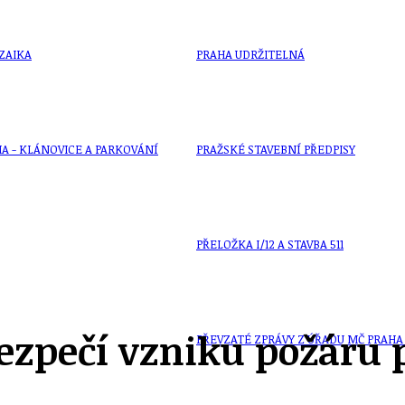
ZAIKA
PRAHA UDRŽITELNÁ
A - KLÁNOVICE A PARKOVÁNÍ
PRAŽSKÉ STAVEBNÍ PŘEDPISY
PŘELOŽKA I/12 A STAVBA 511
zpečí vzniku požáru p
PŘEVZATÉ ZPRÁVY Z ÚŘADU MČ PRAHA 