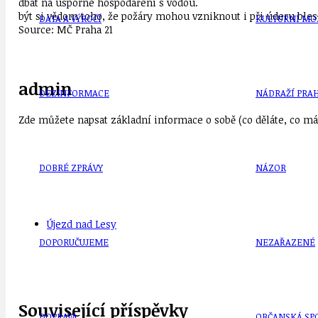
dbát na úsporné hospodaření s vodou.
být si vědom toho, že požáry mohou vzniknout i při úderu bl
DATA A VÝROČÍ
KULTURNÍ MO
Source: MČ Praha 21
admin
DEZINFORMACE
NÁDRAŽÍ PRAH
Zde můžete napsat základní informace o sobě (co děláte, co mát
DOBRÉ ZPRÁVY
NÁZOR
Újezd nad Lesy
DOPORUČUJEME
NEZAŘAZENÉ
Související příspěvky
DOPRAVA
OBČANSKÁ SP