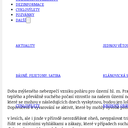
DEZINFORMACE
CYKLOVÝLETY
POZVÁNKY
DALŠÍ
AKTUALITY
JEDNOU VĚTO
BÁSNĚ. FEJETONY. SATIRA
KLÁNOVICKÁ 
Doba zvýšeného nebezpečí vzniku požáru pro území hl. m. Prah
teplého a převážně suchého počasí vzrostlo na našem území neb
které se mohou v následujících dnech vyskytnou, budou jen loká
CYKLOVÝLETY
KRUHOVÝ OBJE
Doporučení k vyvarování se aktivit, které by mohly vyvolat pož
v lesích, ale i jinde v přírodě nerozdělávat oheň, nevypalovat
řídit se místními vyhláškami a zákazy, které v případech suc