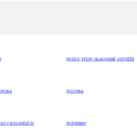
U
PETICE, VÝZVY, HLASOVÁNÍ, SOUTĚŽE
SPOJKA
POLITIKA
ZD V KOLODĚJÍCH
POZVÁNKY