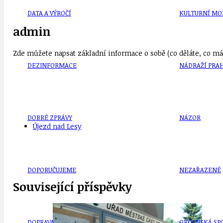
DATA A VÝROČÍ
KULTURNÍ MO
admin
Zde můžete napsat základní informace o sobě (co děláte, co mát
DEZINFORMACE
NÁDRAŽÍ PRAH
DOBRÉ ZPRÁVY
NÁZOR
Újezd nad Lesy
DOPORUČUJEME
NEZAŘAZENÉ
Související příspěvky
DOPRAVA
OBČANSKÁ SP