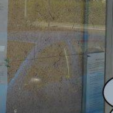
OLEČNOST
SKAUTSKÁ KLUBOVNA
VODAJE
ŠKOLY A ŠKOLSTVÍ
UKEM
SOCIÁLNÍ PROJEKTY A POMOC
STAVEBNÍ ZÁKON