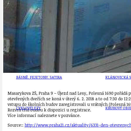
DEZINFORMACE
CYKLOVÝLETY
POZVÁNKY
DALŠÍ
AKTUALITY
JEDNOU VĚTO
BÁSNĚ. FEJETONY. SATIRA
KLÁNOVICKÁ 
Masarykova ZŠ, Praha 9 – Újezd nad Lesy, Polesná 1690 pořádá
otevřených dveřích se koná v úterý 6. 2. 2018 a to od 7:30 do 12:20
vstupu do školních budov zaregistrovali u vrátných (Polesná 16
CYKLOVÝLETY
KRUHOVÝ OBJE
Rozvrh tříd budou k dispozici u registrace.
Více informací naleznete v pozvánce.
Source::
http://www.praha21.cz/aktuality/6331-den-otevrenyc