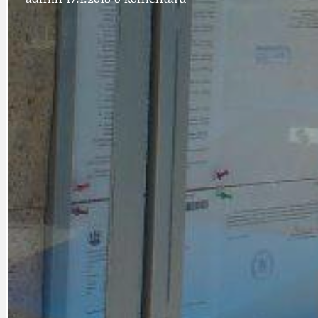
DOPRAVA
OBČANSKÁ SP
GRANTY A DOTACE
OBECNÍ ZPRA
HODKOVSKÁ ULICE
OBRAZEM, ZV
IDEAL LUX
OSOBNOST
PRAHA UDRŽITELNÁ
OBČANSKÁ SPOLEČNOST