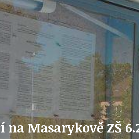
ZAIKA
PRAHA UDRŽITELNÁ
A - KLÁNOVICE A PARKOVÁNÍ
PRAŽSKÉ STAVEBNÍ PŘEDPISY
PŘELOŽKA I/12 A STAVBA 511
PŘEVZATÉ ZPRÁVY Z ÚŘADU MČ PRAHA 
í na Masarykově ZŠ 6.