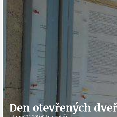
DATA A VÝROČÍ
KULTURNÍ MO
DEZINFORMACE
NÁDRAŽÍ PRAH
DOBRÉ ZPRÁVY
NÁZOR
DOPORUČUJEME
NEZAŘAZENÉ
Den otevřených dveř
admin
·
17.1.2018
·
0 komentářů