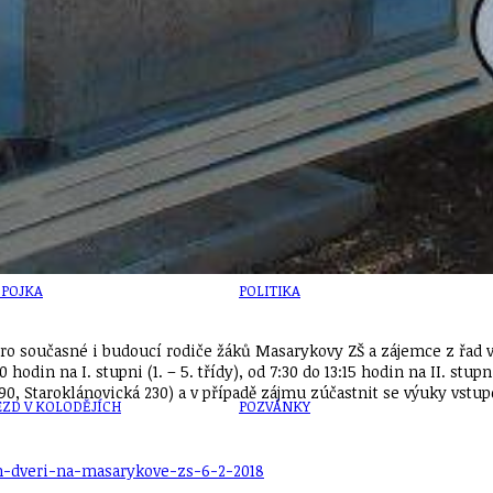
U
PETICE, VÝZVY, HLASOVÁNÍ, SOUTĚŽE
SPOJKA
POLITIKA
 pro současné i budoucí rodiče žáků Masarykovy ZŠ a zájemce z řa
 hodin na I. stupni (1. – 5. třídy), od 7:30 do 13:15 hodin na II. stup
90, Staroklánovická 230) a v případě zájmu zúčastnit se výuky vstu
ZD V KOLODĚJÍCH
POZVÁNKY
h-dveri-na-masarykove-zs-6-2-2018