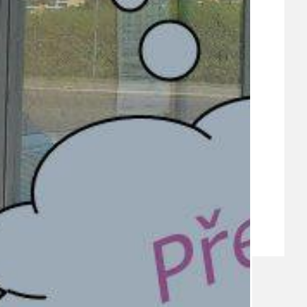
VEŘEJNÉ ZAKÁZKY, VOLNÁ PRACOVNÍ MÍSTA
ZDRAVOTNÍ STŘEDISKO ÚJEZD NAD LESY
ŽIVOT KOLEM NÁS
ZPRÁVY