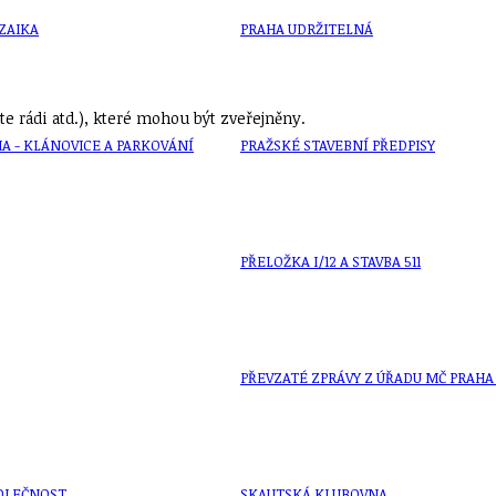
ZAIKA
PRAHA UDRŽITELNÁ
e rádi atd.), které mohou být zveřejněny.
A - KLÁNOVICE A PARKOVÁNÍ
PRAŽSKÉ STAVEBNÍ PŘEDPISY
PŘELOŽKA I/12 A STAVBA 511
PŘEVZATÉ ZPRÁVY Z ÚŘADU MČ PRAHA 
OLEČNOST
SKAUTSKÁ KLUBOVNA