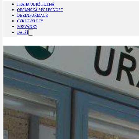
PRAHA UDRŽITELNÁ
OBČANSKÁ SPOLEČNOST
DEZINFORMACE
CYKLOVÝLETY
POZVÁNKY
DALŠÍ
AKTUALITY
JEDNOU VĚTO
BÁSNĚ. FEJETONY. SATIRA
KLÁNOVICKÁ 
CYKLOVÝLETY
KRUHOVÝ OBJE