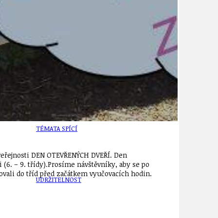
TÉMA
TÉMATA SPÍCÍ
d veřejnosti DEN OTEVŘENÝCH DVEŘÍ. Den
ni (6. – 9. třídy).Prosíme návštěvníky, aby se po
povali do tříd před začátkem vyučovacích hodin.
UDRŽITELNOST