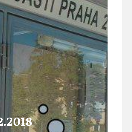
ÚJEZDSKÉ JEDNOSMĚRKY
ÚJEZDSKÝ ZPRAVODAJ
ÚVALSKÉ KOUPALIŠTĚ
21
ÚZEMNÍ A STRATEGICKÝ PLÁN
2.2018