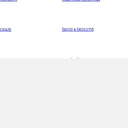
VODAJE
ŠKOLY A ŠKOLSTVÍ
UKEM
SOCIÁLNÍ PROJEKTY A POMOC
STAVEBNÍ ZÁKON