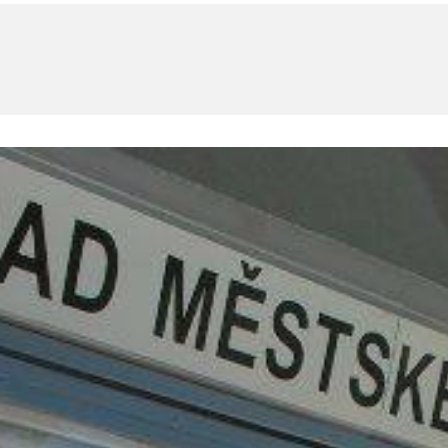
U
PETICE, VÝZVY, HLASOVÁNÍ, SOUTĚŽE
SPOJKA
POLITIKA
ZD V KOLODĚJÍCH
POZVÁNKY