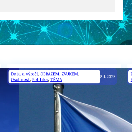
STAVEBNÍ ZÁKON
Data a výročí
,
OBRAZEM, ZVUKEM
,
8.1.2025
Osobnost
,
Politika
,
TÉMA
U
PETICE, VÝZVY, HLASOVÁNÍ, SOUTĚŽE
SPOJKA
POLITIKA