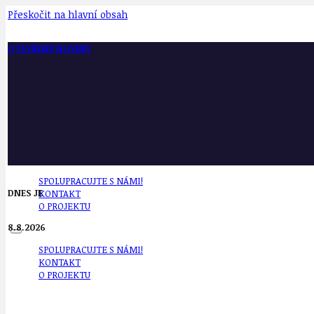
Přeskočit na hlavní obsah
OTEVŘENÉ NOVINY
SPOLUPRACUJTE S NÁMI!
DNES JE
KONTAKT
O PROJEKTU
8.8.2026
SPOLUPRACUJTE S NÁMI!
KONTAKT
O PROJEKTU