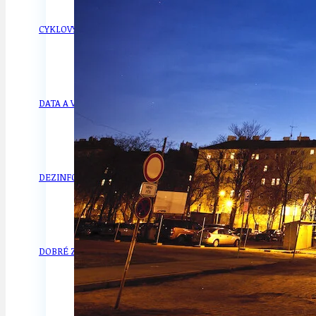
CYKLOVÝLETY
KRUHOVÝ OBJE
DATA A VÝROČÍ
KULTURNÍ MO
DEZINFORMACE
NÁDRAŽÍ PRAH
DOBRÉ ZPRÁVY
NÁZOR