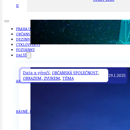
IDEAL LUX
OSOBNOST
PRAHA UDRŽITELNÁ
OBČANSKÁ SPOLEČNOST
DEZINFORMACE
CYKLOVÝLETY
POZVÁNKY
DALŠÍ
Data a výročí
,
OBČANSKÁ SPOLEČNOST
,
29.1.2025
OBRAZEM, ZVUKEM
,
TÉMA
AKTUALITY
JEDNOU VĚTO
BÁSNĚ. FEJETONY. SATIRA
KLÁNOVICKÁ 