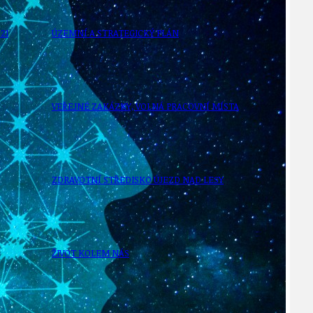
21
ÚZEMNÍ A STRATEGICKÝ PLÁN
VEŘEJNÉ ZAKÁZKY, VOLNÁ PRACOVNÍ MÍSTA
ZDRAVOTNÍ STŘEDISKO ÚJEZD NAD LESY
ŽIVOT KOLEM NÁS