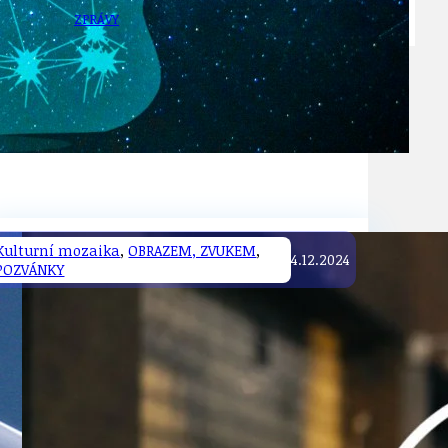
ZPRÁVY
Kulturní mozaika
,
OBRAZEM, ZVUKEM
,
4.12.2024
POZVÁNKY
TÉMA
TÉMATA SPÍCÍ