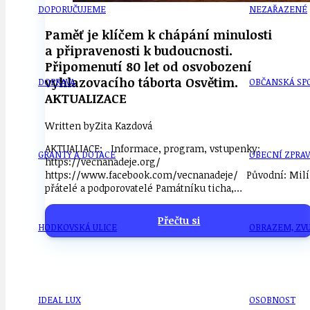
DOPORUČUJEME
NEZAŘAZENÉ
Paměť je klíčem k chápání minulosti
a připravenosti k budoucnosti.
Připomenutí 80 let od osvobození
vyhlazovacího táborta Osvětim.
DOPRAVA
OBČANSKÁ SP
AKTUALIZACE
Written by
Zita Kazdová
AKTUALIACE: Informace, program, vstupenky:
GRANTY A DOTACE
OBECNÍ ZPRA
https://vecnanadeje.org/
https://www.facebook.com/vecnanadeje/ Původní: Milí
přátelé a podporovatelé Památníku ticha,…
Přečtu si
HODKOVSKÁ ULICE
OBRAZEM, ZV
IDEAL LUX
OSOBNOST