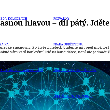
ZD V KOLODĚJÍCH
POZVÁNKY
snou hlavou – díl pátý. Jděte 
ZAIKA
PRAHA UDRŽITELNÁ
lanecké sněmovny. Po čtyřech letech budeme mít opět možnost r
pokud vám vadí konkrétní lidé na kandidátce, není nic jednoduš
A - KLÁNOVICE A PARKOVÁNÍ
PRAŽSKÉ STAVEBNÍ PŘEDPISY
PŘELOŽKA I/12 A STAVBA 511