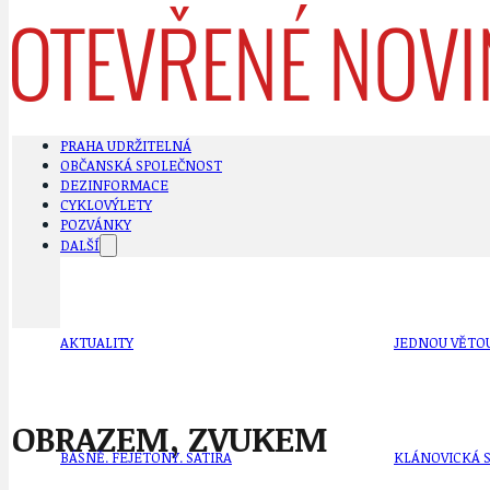
PRAHA UDRŽITELNÁ
OBČANSKÁ SPOLEČNOST
DEZINFORMACE
CYKLOVÝLETY
POZVÁNKY
DALŠÍ
AKTUALITY
JEDNOU VĚTO
OBRAZEM, ZVUKEM
BÁSNĚ. FEJETONY. SATIRA
KLÁNOVICKÁ 