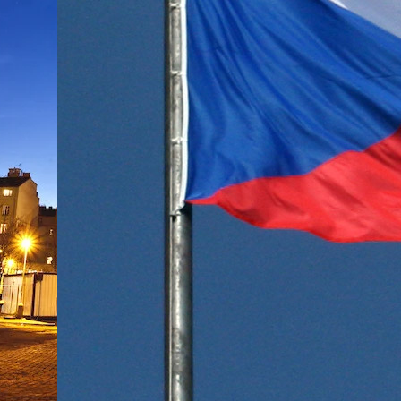
ZD V KOLODĚJÍCH
POZVÁNKY
ZAIKA
PRAHA UDRŽITELNÁ
A - KLÁNOVICE A PARKOVÁNÍ
PRAŽSKÉ STAVEBNÍ PŘEDPISY
PŘELOŽKA I/12 A STAVBA 511