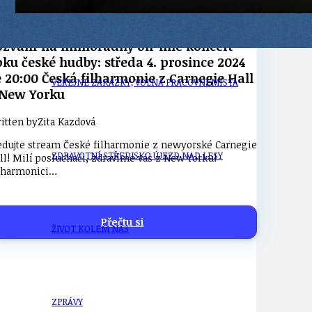
21
ÚZEMNÍ A STRATEGICKÝ PLÁN
ozvání na mimořádný on-line koncert
oku české hudby: středa 4. prosince 2024
e 20:00 Česká filharmonie z Carnegie Hall
VEŘEJNÉ ZAKÁZKY, VOLNÁ PRACOVNÍ MÍSTA
 New Yorku
itten by
Zita Kazdová
edujte stream České filharmonie z newyorské Carnegie
ZDRAVOTNÍ STŘEDISKO ÚJEZD NAD LESY
ll! Milí posluchači, zdravíme vás z New Yorku!
lharmonici…
Přečtu si
ŽIVOT KOLEM NÁS
ZPRÁVY