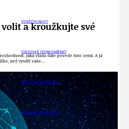
UDRŽITELNOST
volit a kroužkujte své
ÚJEZDSKÉ JEDNOSMĚRKY
ozhodnout, jaká vláda dále povede tuto zemi. A já
šího, než využít vaše…
ÚJEZDSKÝ ZPRAVODAJ
ÚVALSKÉ KOUPALIŠTĚ