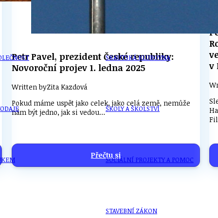
PŘEVZATÉ ZPRÁVY Z ÚŘADU MČ PRAHA 
P
R
v
Petr Pavel, prezident České republiky:
OLEČNOST
SKAUTSKÁ KLUBOVNA
v
Novoroční projev 1. ledna 2025
Wr
Written by
Zita Kazdová
Sl
Pokud máme uspět jako celek, jako celá země, nemůže
VODAJE
ŠKOLY A ŠKOLSTVÍ
Ha
nám být jedno, jak si vedou…
Fi
Přečtu si
UKEM
SOCIÁLNÍ PROJEKTY A POMOC
STAVEBNÍ ZÁKON