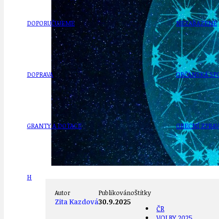
DOPORUČUJEME
NEZAŘAZENÉ
DOPRAVA
OBČANSKÁ SP
GRANTY A DOTACE
OBECNÍ ZPRA
HODKOVSKÁ ULICE
OBRAZEM, ZV
Autor
Publikováno
Štítky
Zita Kazdová
30.9.2025
ČR
VOLBY 2025