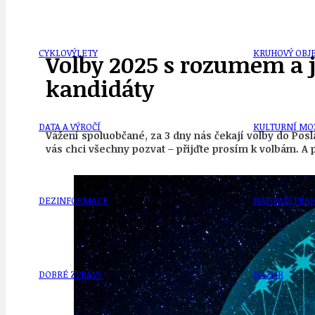
CYKLOVÝLETY
KRUHOVÝ OBJE
Volby 2025 s rozumem a ja
kandidáty
DATA A VÝROČÍ
KULTURNÍ MO
Vážení spoluobčané, za 3 dny nás čekají volby do Pos
vás chci všechny pozvat – přijďte prosím k volbám. A 
DEZINFORMACE
NÁDRAŽÍ PRAH
DOBRÉ ZPRÁVY
NÁZOR