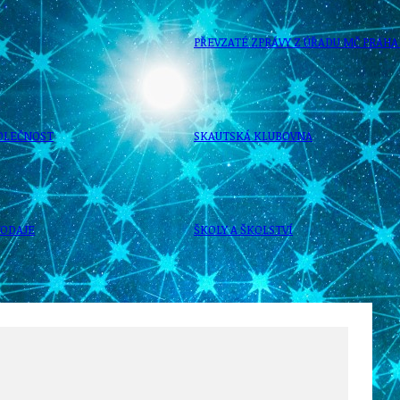
PŘEVZATÉ ZPRÁVY Z ÚŘADU MČ PRAHA 
OLEČNOST
SKAUTSKÁ KLUBOVNA
VODAJE
ŠKOLY A ŠKOLSTVÍ
UKEM
SOCIÁLNÍ PROJEKTY A POMOC