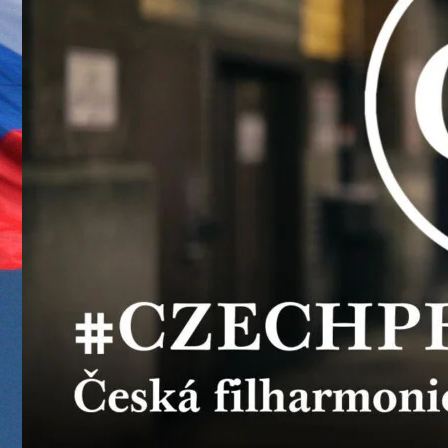
UDRŽITELNOST
ÚJEZDSKÉ JEDNOSMĚRKY
ÚJEZDSKÝ ZPRAVODAJ
ÚVALSKÉ KOUPALIŠTĚ