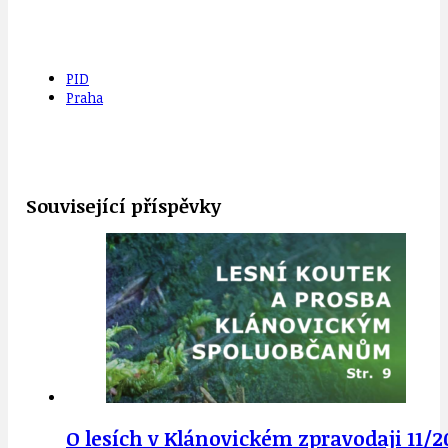
PID
Praha
Související příspěvky
O lesích v Klánovickém zpravodaji 11/20