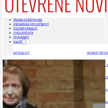
PRAHA UDRŽITELNÁ
OBČANSKÁ SPOLEČNOST
DEZINFORMACE
CYKLOVÝLETY
POZVÁNKY
DALŠÍ
AKTUALITY
JEDNOU VĚTO
BÁSNĚ. FEJETONY. SATIRA
KLÁNOVICKÁ 
CYKLOVÝLETY
KRUHOVÝ OBJE
DATA A VÝROČÍ
KULTURNÍ MO
DEZINFORMACE
NÁDRAŽÍ PRAH