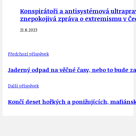
Konspirátoři a antisystémová ultraprav
znepokojivá zpráva o extremismu v Če
21.8.2023
Předchozí příspěvek
Jaderný odpad na věčné časy, nebo to bude za 
Další příspěvek
Končí deset hořkých a ponižujících, mafiáns