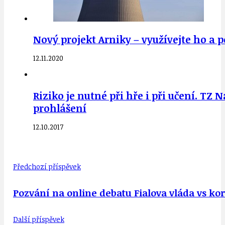
Nový projekt Arniky – využívejte ho a
12.11.2020
Riziko je nutné při hře i při učení. 
prohlášení
12.10.2017
Předchozí příspěvek
Pozvání na online debatu Fialova vláda vs koru
Další příspěvek