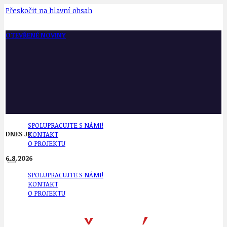
Přeskočit na hlavní obsah
OTEVŘENÉ NOVINY
SPOLUPRACUJTE S NÁMI!
DNES JE
KONTAKT
O PROJEKTU
6.8.2026
SPOLUPRACUJTE S NÁMI!
KONTAKT
O PROJEKTU