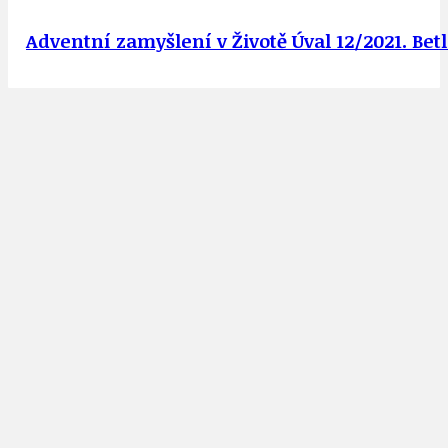
Adventní zamyšlení v Životě Úval 12/2021. Bet