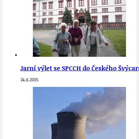
Jarní výlet se SPCCH do Českého Švýca
24.6.2015