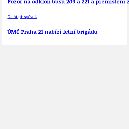
Pozor na odklon busů 209 a 221 a přemístění 
Další příspěvek
ÚMČ Praha 21 nabízí letní brigádu