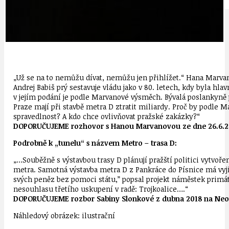
IDEAL LUX
OSOBNOST
„Už se na to nemůžu dívat, nemůžu jen přihlížet.“ Hana Marvanov
Andrej Babiš prý sestavuje vládu jako v 80. letech, kdy byla hl
v jejím podání je podle Marvanové výsměch. Bývalá poslankyně př
Praze mají při stavbě metra D ztratit miliardy. Proč by podle Ma
spravedlnost? A kdo chce ovlivňovat pražské zakázky?“
DOPORUČUJEME rozhovor s Hanou Marvanovou ze dne 26.6.20
Podrobně k „tunelu“ s názvem Metro – trasa D:
„…Souběžně s výstavbou trasy D plánují pražští politici vytvoře
metra. Samotná výstavba metra D z Pankráce do Písnice má vyjít 
svých peněz bez pomoci státu,” popsal projekt náměstek primát
nesouhlasu třetího uskupení v radě: Trojkoalice….“
DOPORUČUJEME rozbor Sabiny Slonkové z dubna 2018 na Neo
Náhledový obrázek: ilustrační