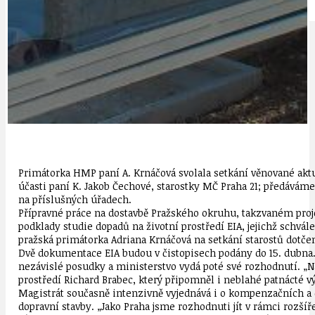
IDEAL LUX
OSOBNOST
Primátorka HMP paní A. Krnáčová svolala setkání věnované aktuá
účasti paní K. Jakob Čechové, starostky MČ Praha 21; předáváme
na příslušných úřadech.
Přípravné práce na dostavbě Pražského okruhu, takzvaném projek
podklady studie dopadů na životní prostředí EIA, jejichž schvál
pražská primátorka Adriana Krnáčová na setkání starostů dotčený
Dvě dokumentace EIA budou v čistopisech podány do 15. dubna.
nezávislé posudky a ministerstvo vydá poté své rozhodnutí. „Naš
prostředí Richard Brabec, který připomněl i neblahé patnácté výro
Magistrát současně intenzivně vyjednává i o kompenzačních a 
dopravní stavby. „Jako Praha jsme rozhodnuti jít v rámci rozš