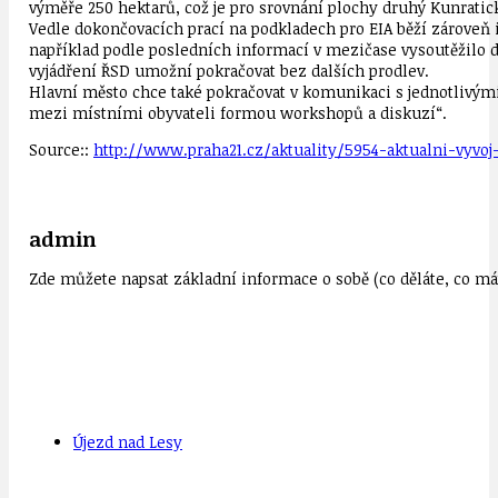
výměře 250 hektarů, což je pro srovnání plochy druhý Kunratic
Vedle dokončovacích prací na podkladech pro EIA běží zároveň i 
například podle posledních informací v mezičase vysoutěžilo d
vyjádření ŘSD umožní pokračovat bez dalších prodlev.
Hlavní město chce také pokračovat v komunikaci s jednotlivými 
mezi místními obyvateli formou workshopů a diskuzí“.
Source::
http://www.praha21.cz/aktuality/5954-aktualni-vyvoj-
admin
Zde můžete napsat základní informace o sobě (co děláte, co mát
Újezd nad Lesy