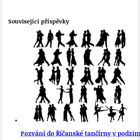
Související příspěvky
Pozvání do Říčanské tančírny v podz