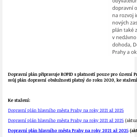
Dopravní plán připravuje ROPID s platností pouze pro území P
svůj plán dopravní obslužnosti platný do roku 2020, ke stažení
Ke stažení:
Dopravní plán hlavního města Prahy na roky 2021 až 2025
Dopravní plán hlavního města Prahy na roky 2021 až 2025
(aktua
Dopravní plán hlavního města Prahy na roky 2021 až 2025
(akt