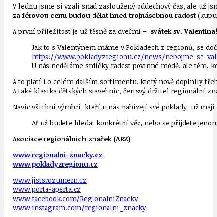
V lednu jsme si vzali snad zasloužený oddechový čas, ale už j
za férovou cenu budou dělat hned trojnásobnou radost
(kupu
A první příležitost je už těsně za dveřmi
– svátek sv. Valentina
!
Jak to s Valentýnem máme v Pokladech z regionů, se dočte
https://www.pokladyzregionu.
cz/news/nebojme-se-val
U nás neděláme srdíčky radost povinné módě, ale těm, kd
A to platí i o celém dalším sortimentu, který nově doplnily tře
A také klasika dětských stavebnic, čertsvý držitel regionální 
Navíc všichni výrobci, kteří u nás nabízejí své poklady, už maj
Ať už budete hledat konkrétní věc, nebo se přijdete jenom
Asociace regionálních značek (ARZ)
www.regionalni-znacky.cz
www.pokladyzregionu.cz
www.jistsrozumem.cz
www.porta-aperta.cz
www.facebook.com/
RegionalniZnacky
www.instagram.com/regionalni_
znacky