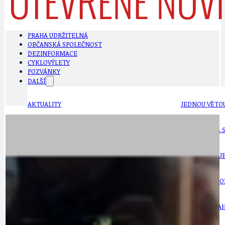
PRAHA UDRŽITELNÁ
OBČANSKÁ SPOLEČNOST
DEZINFORMACE
CYKLOVÝLETY
POZVÁNKY
DALŠÍ
AKTUALITY
JEDNOU VĚTO
BÁSNĚ. FEJETONY. SATIRA
KLÁNOVICKÁ 
CYKLOVÝLETY
KRUHOVÝ OBJE
DATA A VÝROČÍ
KULTURNÍ MO
DEZINFORMACE
NÁDRAŽÍ PRAH