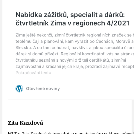
Zita Kazdová
MUDr. Zita Kazdová dobrovolnice v neziskovém sektoru, původn