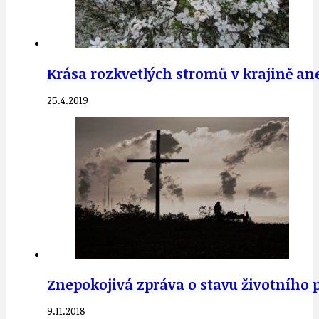
Krása rozkvetlých stromů v krajině aneb
25.4.2019
Znepokojivá zpráva o stavu životního p
9.11.2018