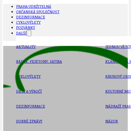
PRAHA UDRŽITELNÁ
OBČANSKÁ SPOLEČNOST
DEZINFORMACE
CYKLOVÝLETY
POZVÁNKY
DALŠÍ
AKTUALITY
JEDNOU VĚTO
BÁSNĚ. FEJETONY. SATIRA
KLÁNOVICKÁ 
CYKLOVÝLETY
KRUHOVÝ OBJE
DATA A VÝROČÍ
KULTURNÍ MO
DEZINFORMACE
NÁDRAŽÍ PRAH
DOBRÉ ZPRÁVY
NÁZOR