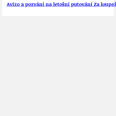
Avízo a pozvání na letošní putování Za loup