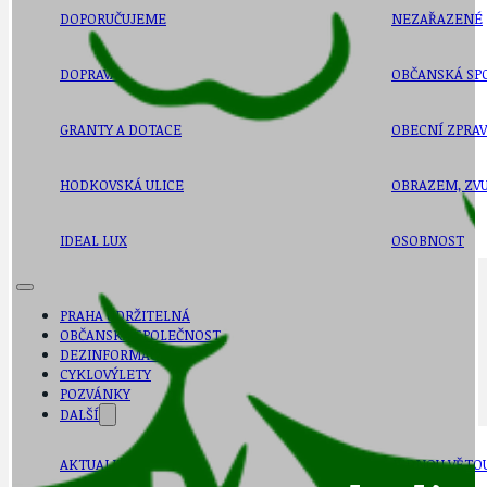
DOPORUČUJEME
NEZAŘAZENÉ
DOPRAVA
OBČANSKÁ SP
GRANTY A DOTACE
OBECNÍ ZPRA
HODKOVSKÁ ULICE
OBRAZEM, ZV
IDEAL LUX
OSOBNOST
PRAHA UDRŽITELNÁ
OBČANSKÁ SPOLEČNOST
DEZINFORMACE
CYKLOVÝLETY
POZVÁNKY
DALŠÍ
AKTUALITY
JEDNOU VĚTO