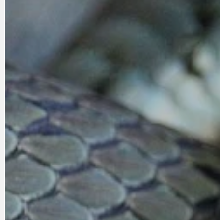
DOPORUČUJEME
NEZAŘAZENÉ
DOPRAVA
OBČANSKÁ SP
GRANTY A DOTACE
OBECNÍ ZPRA
HODKOVSKÁ ULICE
OBRAZEM, ZV