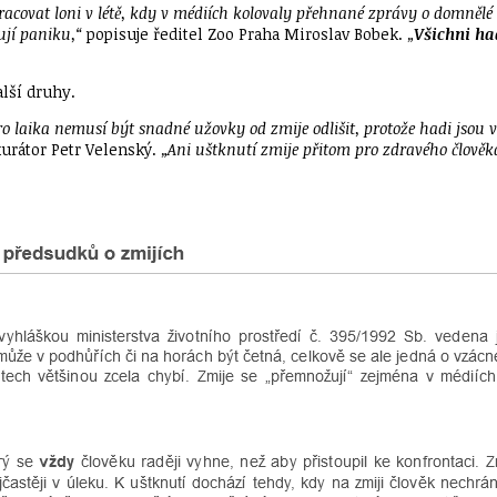
pracovat loni v létě, kdy v médiích kolovaly přehnané zprávy o domnělé
ují paniku,“
popisuje ředitel Zoo Praha Miroslav Bobek.
„
Všichni ha
lší druhy.
o laika nemusí být snadné užovky od zmije odlišit, protože hadi jsou ve
urátor Petr Velenský.
„Ani uštknutí zmije přitom pro zdravého člověka 