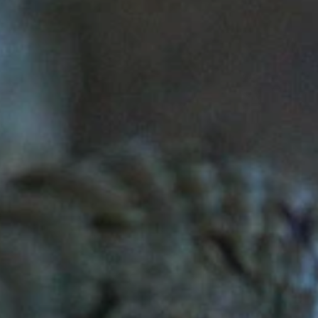
ZD V KOLODĚJÍCH
POZVÁNKY
ZAIKA
PRAHA UDRŽITELNÁ
A - KLÁNOVICE A PARKOVÁNÍ
PRAŽSKÉ STAVEBNÍ PŘEDPISY
PŘELOŽKA I/12 A STAVBA 511