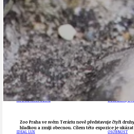
DOPORUČUJEME
NEZAŘAZENÉ
DOPRAVA
OBČANSKÁ SP
GRANTY A DOTACE
OBECNÍ ZPRA
HODKOVSKÁ ULICE
OBRAZEM, ZV
Zoo Praha ve svém Teráriu nově představuje čtyři druh
hladkou a zmiji obecnou. Cílem této expozice je ukázat 
IDEAL LUX
OSOBNOST