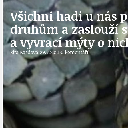
IDEAL LUX
OSOBNOST
Všichni hadi u nás 
druhům a zaslouží s
PRAHA UDRŽITELNÁ
OBČANSKÁ SPOLEČNOST
a vyvrací mýty o nic
DEZINFORMACE
CYKLOVÝLETY
POZVÁNKY
Zita Kazdová
·
29.7.2021
·
0 komentářů
DALŠÍ
AKTUALITY
JEDNOU VĚTO
BÁSNĚ. FEJETONY. SATIRA
KLÁNOVICKÁ 