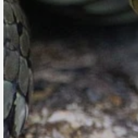
CYKLOVÝLETY
KRUHOVÝ OBJE
DATA A VÝROČÍ
KULTURNÍ MO
DEZINFORMACE
NÁDRAŽÍ PRAH
DOBRÉ ZPRÁVY
NÁZOR