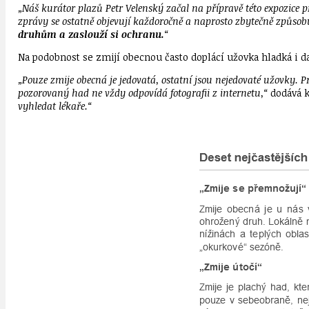
„Náš kurátor plazů Petr Velenský začal na přípravě této expozice 
zprávy se ostatně objevují každoročně a naprosto zbytečně způsob
druhům a zaslouží si ochranu.
“
Na podobnost se zmijí obecnou často doplácí užovka hladká i da
„Pouze zmije obecná je jedovatá, ostatní jsou nejedovaté užovky. Pr
pozorovaný had ne vždy odpovídá fotografii z internetu,“
dodává k
vyhledat lékaře.“