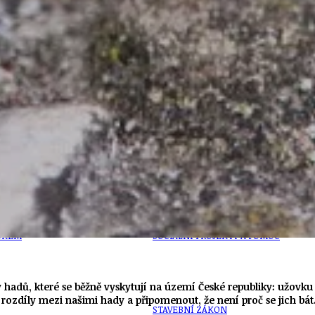
PŘEVZATÉ ZPRÁVY Z ÚŘADU MČ PRAHA 
OLEČNOST
SKAUTSKÁ KLUBOVNA
VODAJE
ŠKOLY A ŠKOLSTVÍ
UKEM
SOCIÁLNÍ PROJEKTY A POMOC
y hadů, které se běžně vyskytují na území České republiky: užov
rozdíly mezi našimi hady a připomenout, že není proč se jich bát
STAVEBNÍ ZÁKON