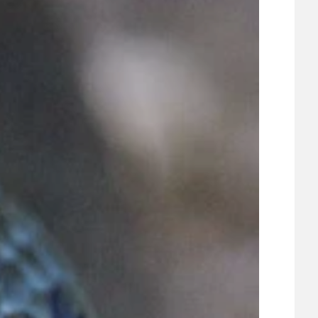
UDRŽITELNOST
ÚJEZDSKÉ JEDNOSMĚRKY
ÚJEZDSKÝ ZPRAVODAJ
ÚVALSKÉ KOUPALIŠTĚ