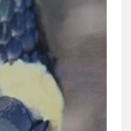
21
ÚZEMNÍ A STRATEGICKÝ PLÁN
VEŘEJNÉ ZAKÁZKY, VOLNÁ PRACOVNÍ MÍSTA
ZDRAVOTNÍ STŘEDISKO ÚJEZD NAD LESY
ŽIVOT KOLEM NÁS