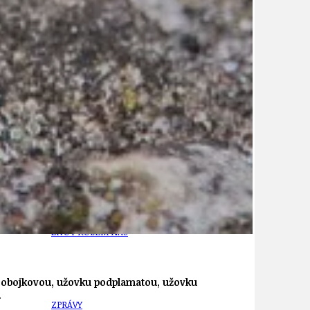
21
ÚZEMNÍ A STRATEGICKÝ PLÁN
VEŘEJNÉ ZAKÁZKY, VOLNÁ PRACOVNÍ MÍSTA
ZDRAVOTNÍ STŘEDISKO ÚJEZD NAD LESY
ŽIVOT KOLEM NÁS
ku obojkovou, užovku podplamatou, užovku
.
ZPRÁVY