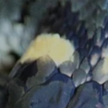
PŘEVZATÉ ZPRÁVY Z ÚŘADU MČ PRAHA 
OLEČNOST
SKAUTSKÁ KLUBOVNA
VODAJE
ŠKOLY A ŠKOLSTVÍ
UKEM
SOCIÁLNÍ PROJEKTY A POMOC