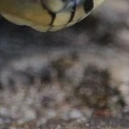
ZD V KOLODĚJÍCH
POZVÁNKY
ZAIKA
PRAHA UDRŽITELNÁ
A - KLÁNOVICE A PARKOVÁNÍ
PRAŽSKÉ STAVEBNÍ PŘEDPISY
PŘELOŽKA I/12 A STAVBA 511