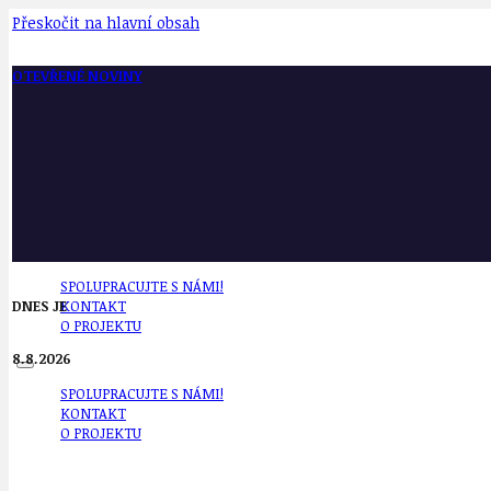
Přeskočit na hlavní obsah
OTEVŘENÉ NOVINY
SPOLUPRACUJTE S NÁMI!
DNES JE
KONTAKT
O PROJEKTU
8.8.2026
SPOLUPRACUJTE S NÁMI!
KONTAKT
O PROJEKTU