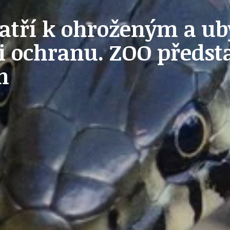
STAVEBNÍ ZÁKON
patří k ohroženým a u
i ochranu. ZOO předst
h
U
PETICE, VÝZVY, HLASOVÁNÍ, SOUTĚŽE
SPOJKA
POLITIKA