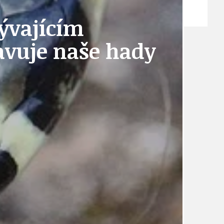
ZPRÁVY
bývajícím
avuje naše hady
TÉMA
TÉMATA SPÍCÍ