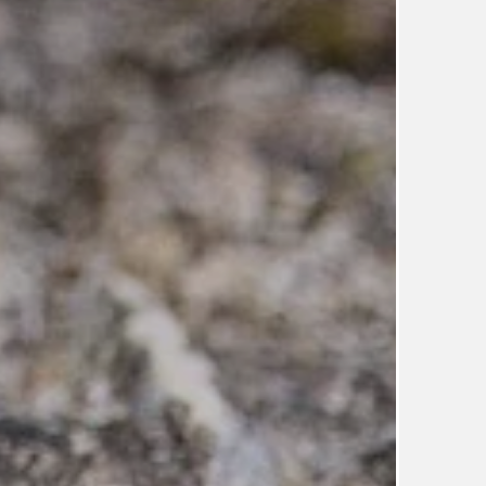
UDRŽITELNOST
ÚJEZDSKÉ JEDNOSMĚRKY
ÚJEZDSKÝ ZPRAVODAJ
ÚVALSKÉ KOUPALIŠTĚ