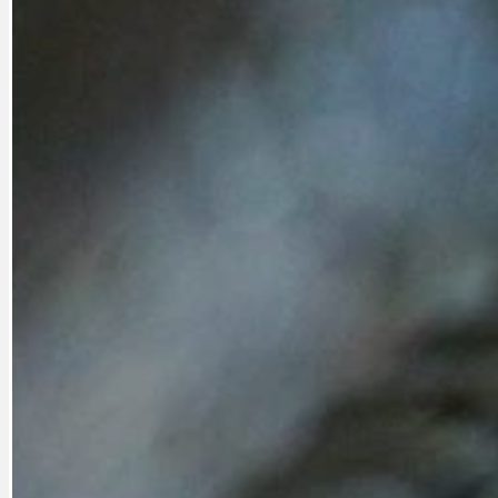
CYKLOVÝLETY
KRUHOVÝ OBJE
DATA A VÝROČÍ
KULTURNÍ MO
DEZINFORMACE
NÁDRAŽÍ PRAH
DOBRÉ ZPRÁVY
NÁZOR