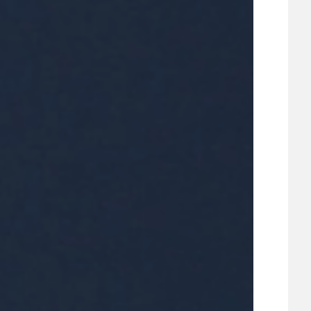
UDRŽITELNOST
ÚJEZDSKÉ JEDNOSMĚRKY
ÚJEZDSKÝ ZPRAVODAJ
ÚVALSKÉ KOUPALIŠTĚ