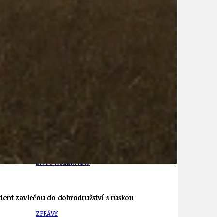
21
ÚZEMNÍ A STRATEGICKÝ PLÁN
VEŘEJNÉ ZAKÁZKY, VOLNÁ PRACOVNÍ MÍSTA
ZDRAVOTNÍ STŘEDISKO ÚJEZD NAD LESY
ŽIVOT KOLEM NÁS
dent zavlečou do dobrodružství s ruskou
ZPRÁVY