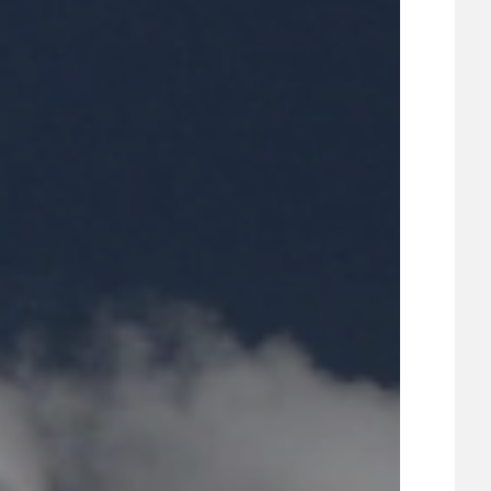
21
ÚZEMNÍ A STRATEGICKÝ PLÁN
VEŘEJNÉ ZAKÁZKY, VOLNÁ PRACOVNÍ MÍSTA
ZDRAVOTNÍ STŘEDISKO ÚJEZD NAD LESY
ŽIVOT KOLEM NÁS