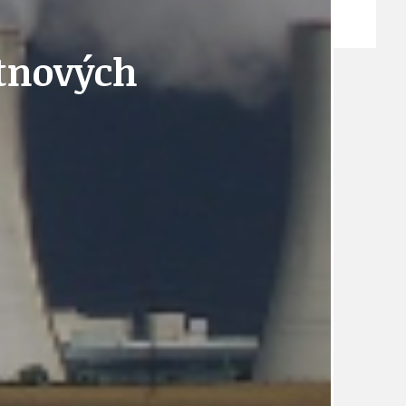
ZPRÁVY
ětnových
TÉMA
TÉMATA SPÍCÍ