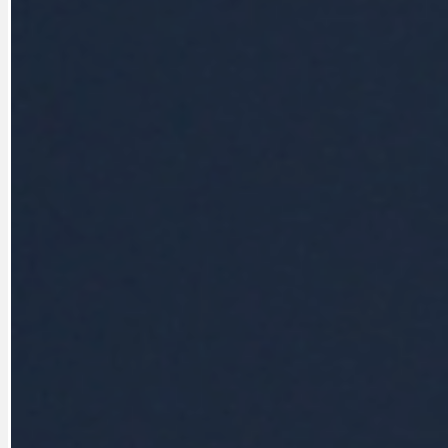
CYKLOVÝLETY
KRUHOVÝ OBJE
DATA A VÝROČÍ
KULTURNÍ MO
DEZINFORMACE
NÁDRAŽÍ PRAH
DOBRÉ ZPRÁVY
NÁZOR