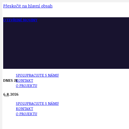
Přeskočit na hlavní obsah
OTEVŘENÉ NOVINY
SPOLUPRACUJTE S NÁMI!
DNES JE
KONTAKT
O PROJEKTU
6.8.2026
SPOLUPRACUJTE S NÁMI!
KONTAKT
O PROJEKTU