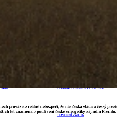
PŘEVZATÉ ZPRÁVY Z ÚŘADU MČ PRAHA 
OLEČNOST
SKAUTSKÁ KLUBOVNA
VODAJE
ŠKOLY A ŠKOLSTVÍ
UKEM
SOCIÁLNÍ PROJEKTY A POMOC
ech provázelo reálné nebezpečí, že nás česká vláda a český prezi
říštích let znamenalo podřízení české energetiky zájmům Kremlu.
STAVEBNÍ ZÁKON