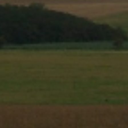
ZD V KOLODĚJÍCH
POZVÁNKY
ZAIKA
PRAHA UDRŽITELNÁ
A - KLÁNOVICE A PARKOVÁNÍ
PRAŽSKÉ STAVEBNÍ PŘEDPISY
PŘELOŽKA I/12 A STAVBA 511