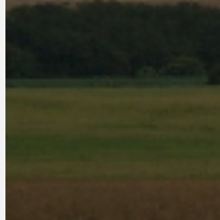
CYKLOVÝLETY
KRUHOVÝ OBJE
DATA A VÝROČÍ
KULTURNÍ MO
DEZINFORMACE
NÁDRAŽÍ PRAH
DOBRÉ ZPRÁVY
NÁZOR