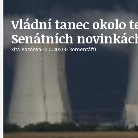
IDEAL LUX
OSOBNOST
Vládní tanec okolo 
Senátních novinkác
PRAHA UDRŽITELNÁ
OBČANSKÁ SPOLEČNOST
DEZINFORMACE
Zita Kazdová
·
12.5.2021
·
0 komentářů
CYKLOVÝLETY
POZVÁNKY
DALŠÍ
AKTUALITY
JEDNOU VĚTO
BÁSNĚ. FEJETONY. SATIRA
KLÁNOVICKÁ 