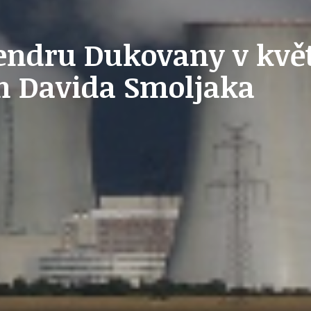
STAVEBNÍ ZÁKON
tendru Dukovany v kv
h Davida Smoljaka
U
PETICE, VÝZVY, HLASOVÁNÍ, SOUTĚŽE
SPOJKA
POLITIKA