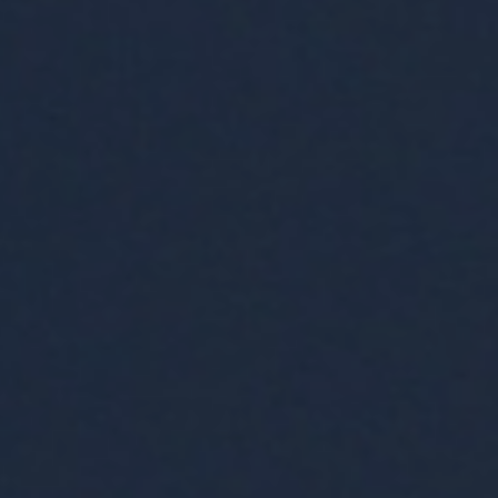
ZD V KOLODĚJÍCH
POZVÁNKY
ZAIKA
PRAHA UDRŽITELNÁ
A - KLÁNOVICE A PARKOVÁNÍ
PRAŽSKÉ STAVEBNÍ PŘEDPISY
PŘELOŽKA I/12 A STAVBA 511