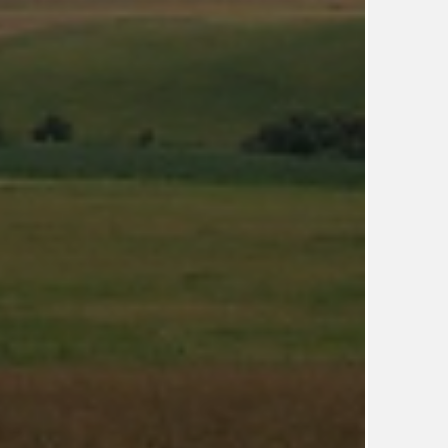
UDRŽITELNOST
ÚJEZDSKÉ JEDNOSMĚRKY
ÚJEZDSKÝ ZPRAVODAJ
ÚVALSKÉ KOUPALIŠTĚ