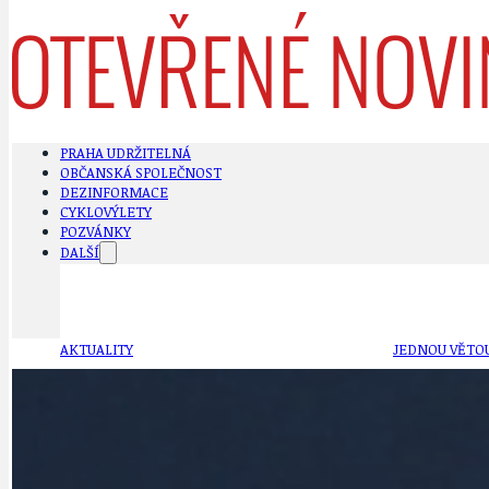
PRAHA UDRŽITELNÁ
OBČANSKÁ SPOLEČNOST
DEZINFORMACE
CYKLOVÝLETY
POZVÁNKY
DALŠÍ
AKTUALITY
JEDNOU VĚTO
BÁSNĚ. FEJETONY. SATIRA
KLÁNOVICKÁ 