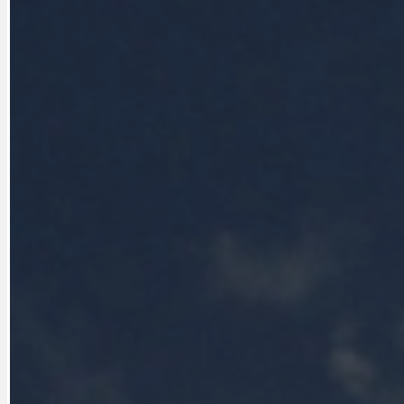
DOPORUČUJEME
NEZAŘAZENÉ
DOPRAVA
OBČANSKÁ SP
GRANTY A DOTACE
OBECNÍ ZPRA
HODKOVSKÁ ULICE
OBRAZEM, ZV