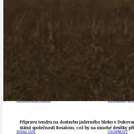
DOPORUČUJEME
NEZAŘAZENÉ
DOPRAVA
OBČANSKÁ SP
GRANTY A DOTACE
OBECNÍ ZPRA
HODKOVSKÁ ULICE
OBRAZEM, ZV
Přípravu tendru na dostavbu jaderného bloku v Dukovan
státní společností Rosatom, což by na mnohé desítky p
IDEAL LUX
OSOBNOST