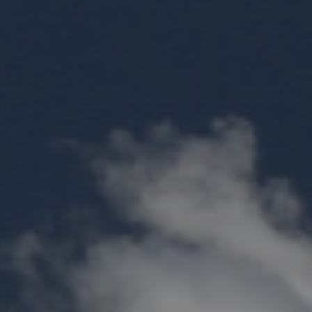
PŘEVZATÉ ZPRÁVY Z ÚŘADU MČ PRAHA 
OLEČNOST
SKAUTSKÁ KLUBOVNA
VODAJE
ŠKOLY A ŠKOLSTVÍ
UKEM
SOCIÁLNÍ PROJEKTY A POMOC