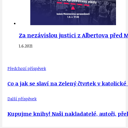
Za nezávislou justici z Albertova před M
1.6.2021
Předchozí příspěvek
Co a jak se slaví na Zelený čtvrtek v katolické 
Další příspěvek
Kupujme knihy! Naši nakladatelé, autoři, přek