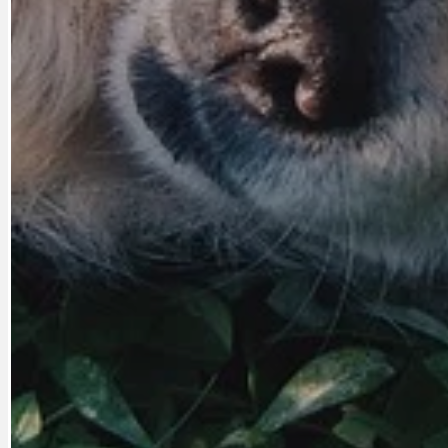
PRAHA UDRŽITELNÁ
OBČANSKÁ SPOLEČNOST
DEZINFORMACE
CYKLOVÝLETY
POZVÁNKY
DALŠÍ
AKTUALITY
JEDNOU VĚTO
BÁSNĚ. FEJETONY. SATIRA
KLÁNOVICKÁ 
CYKLOVÝLETY
KRUHOVÝ OBJE