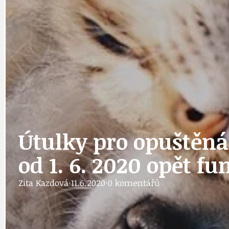
DOPORUČUJEME
NEZAŘAZENÉ
DOPRAVA
OBČANSKÁ SP
GRANTY A DOTACE
OBECNÍ ZPRA
Útulky pro opuštěná 
od 1. 6. 2020 opět f
HODKOVSKÁ ULICE
OBRAZEM, ZV
Zita Kazdová
·
11.6.2020
·
0 komentářů
IDEAL LUX
OSOBNOST