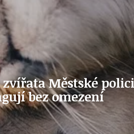
PŘEVZATÉ ZPRÁVY Z ÚŘADU MČ PRAHA 
OLEČNOST
SKAUTSKÁ KLUBOVNA
VODAJE
ŠKOLY A ŠKOLSTVÍ
zvířata Městské polici
ungují bez omezení
UKEM
SOCIÁLNÍ PROJEKTY A POMOC
STAVEBNÍ ZÁKON