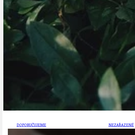
DATA A VÝROČÍ
KULTURNÍ MO
DEZINFORMACE
NÁDRAŽÍ PRAH
DOBRÉ ZPRÁVY
NÁZOR
DOPORUČUJEME
NEZAŘAZENÉ