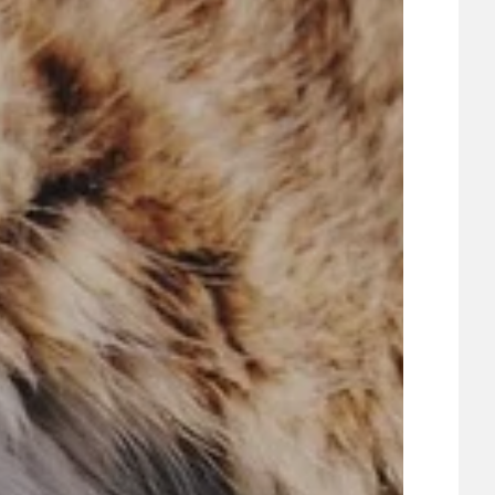
UDRŽITELNOST
ÚJEZDSKÉ JEDNOSMĚRKY
ÚJEZDSKÝ ZPRAVODAJ
ÚVALSKÉ KOUPALIŠTĚ