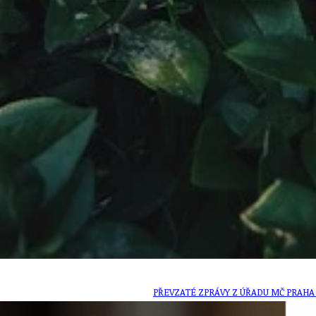
ZAIKA
PRAHA UDRŽITELNÁ
A - KLÁNOVICE A PARKOVÁNÍ
PRAŽSKÉ STAVEBNÍ PŘEDPISY
PŘELOŽKA I/12 A STAVBA 511
PŘEVZATÉ ZPRÁVY Z ÚŘADU MČ PRAHA 