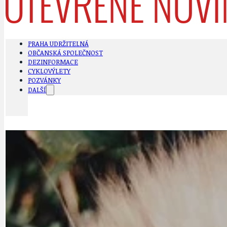
PRAHA UDRŽITELNÁ
OBČANSKÁ SPOLEČNOST
DEZINFORMACE
CYKLOVÝLETY
POZVÁNKY
DALŠÍ
AKTUALITY
JEDNOU VĚTO
BÁSNĚ. FEJETONY. SATIRA
KLÁNOVICKÁ 