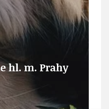
21
ÚZEMNÍ A STRATEGICKÝ PLÁN
VEŘEJNÉ ZAKÁZKY, VOLNÁ PRACOVNÍ MÍSTA
ZDRAVOTNÍ STŘEDISKO ÚJEZD NAD LESY
e hl. m. Prahy
ŽIVOT KOLEM NÁS
ZPRÁVY