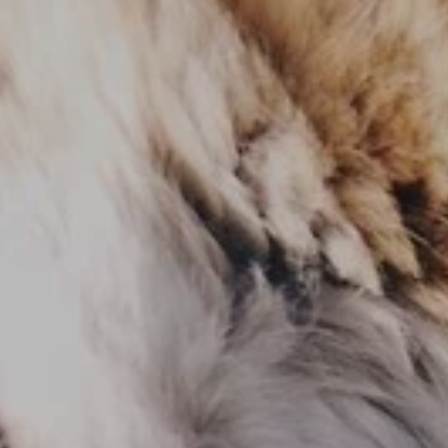
ZD V KOLODĚJÍCH
POZVÁNKY
ZAIKA
PRAHA UDRŽITELNÁ
A - KLÁNOVICE A PARKOVÁNÍ
PRAŽSKÉ STAVEBNÍ PŘEDPISY
PŘELOŽKA I/12 A STAVBA 511