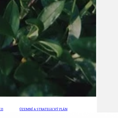
ÚJEZDSKÉ JEDNOSMĚRKY
ÚJEZDSKÝ ZPRAVODAJ
ÚVALSKÉ KOUPALIŠTĚ
21
ÚZEMNÍ A STRATEGICKÝ PLÁN