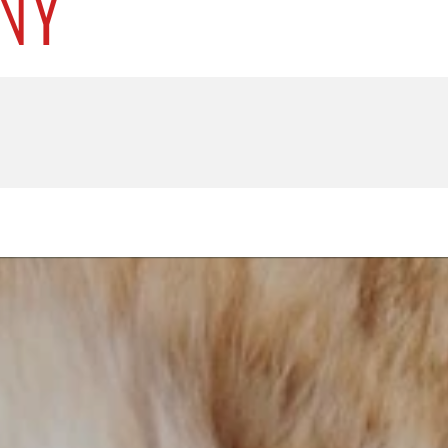
U
PETICE, VÝZVY, HLASOVÁNÍ, SOUTĚŽE
SPOJKA
POLITIKA