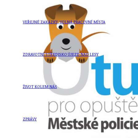
VEŘEJNÉ ZAKÁZKY, VOLNÁ PRACOVNÍ MÍSTA
ZDRAVOTNÍ STŘEDISKO ÚJEZD NAD LESY
ŽIVOT KOLEM NÁS
ZPRÁVY