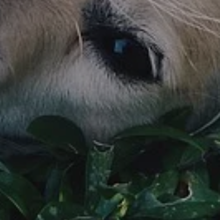
U
PETICE, VÝZVY, HLASOVÁNÍ, SOUTĚŽE
SPOJKA
POLITIKA
ZD V KOLODĚJÍCH
POZVÁNKY