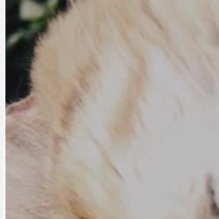
CYKLOVÝLETY
KRUHOVÝ OBJE
DATA A VÝROČÍ
KULTURNÍ MO
DEZINFORMACE
NÁDRAŽÍ PRAH
DOBRÉ ZPRÁVY
NÁZOR