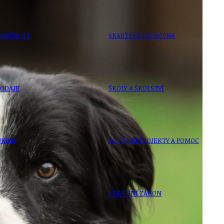
OLEČNOST
SKAUTSKÁ KLUBOVNA
VODAJE
ŠKOLY A ŠKOLSTVÍ
UKEM
SOCIÁLNÍ PROJEKTY A POMOC
STAVEBNÍ ZÁKON