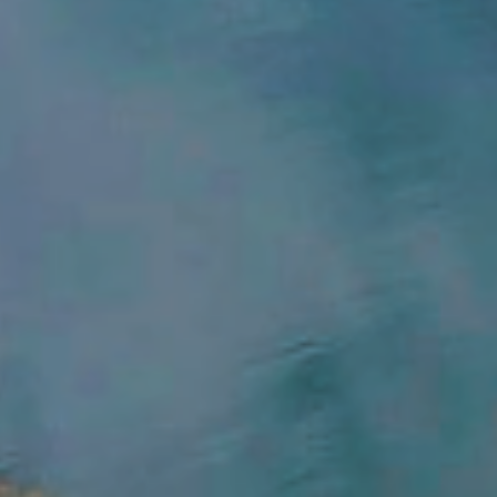
ZD V KOLODĚJÍCH
POZVÁNKY
ZAIKA
PRAHA UDRŽITELNÁ
A - KLÁNOVICE A PARKOVÁNÍ
PRAŽSKÉ STAVEBNÍ PŘEDPISY
PŘELOŽKA I/12 A STAVBA 511