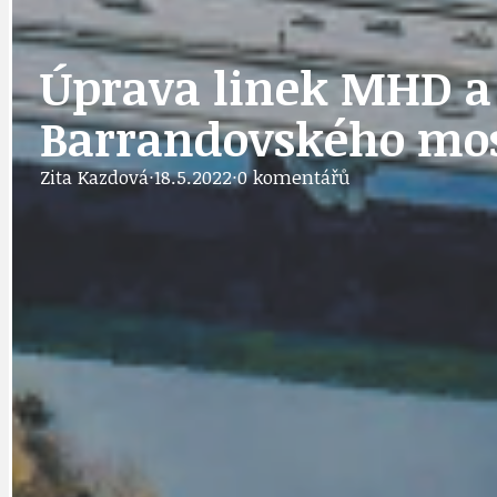
IDEAL LUX
OSOBNOST
Úprava linek MHD a P
Barrandovského mo
PRAHA UDRŽITELNÁ
OBČANSKÁ SPOLEČNOST
DEZINFORMACE
Zita Kazdová
·
18.5.2022
·
0 komentářů
CYKLOVÝLETY
POZVÁNKY
DALŠÍ
AKTUALITY
JEDNOU VĚTO
BÁSNĚ. FEJETONY. SATIRA
KLÁNOVICKÁ 