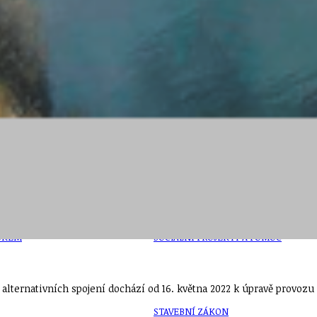
PŘEVZATÉ ZPRÁVY Z ÚŘADU MČ PRAHA 
OLEČNOST
SKAUTSKÁ KLUBOVNA
VODAJE
ŠKOLY A ŠKOLSTVÍ
UKEM
SOCIÁLNÍ PROJEKTY A POMOC
lternativních spojení dochází od 16. května 2022 k úpravě provozu
STAVEBNÍ ZÁKON