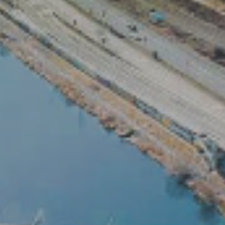
PŘEVZATÉ ZPRÁVY Z ÚŘADU MČ PRAHA 
OLEČNOST
SKAUTSKÁ KLUBOVNA
VODAJE
ŠKOLY A ŠKOLSTVÍ
UKEM
SOCIÁLNÍ PROJEKTY A POMOC