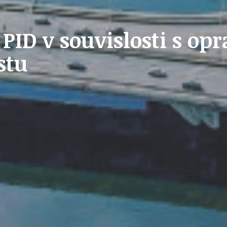
STAVEBNÍ ZÁKON
ID v souvislosti s op
stu
U
PETICE, VÝZVY, HLASOVÁNÍ, SOUTĚŽE
SPOJKA
POLITIKA