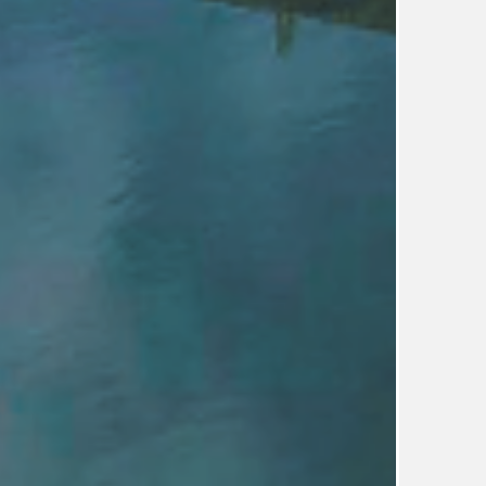
UDRŽITELNOST
ÚJEZDSKÉ JEDNOSMĚRKY
ÚJEZDSKÝ ZPRAVODAJ
ÚVALSKÉ KOUPALIŠTĚ