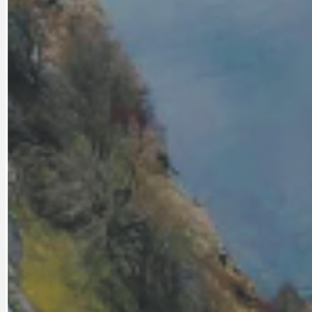
CYKLOVÝLETY
KRUHOVÝ OBJE
DATA A VÝROČÍ
KULTURNÍ MO
DEZINFORMACE
NÁDRAŽÍ PRAH
DOBRÉ ZPRÁVY
NÁZOR