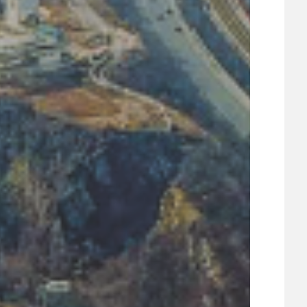
UDRŽITELNOST
ÚJEZDSKÉ JEDNOSMĚRKY
ÚJEZDSKÝ ZPRAVODAJ
ÚVALSKÉ KOUPALIŠTĚ