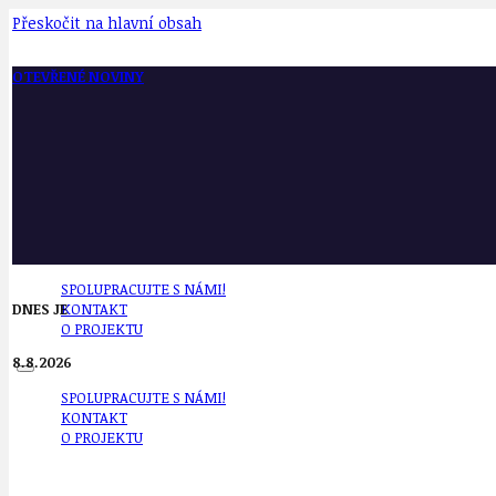
Přeskočit na hlavní obsah
OTEVŘENÉ NOVINY
SPOLUPRACUJTE S NÁMI!
DNES JE
KONTAKT
O PROJEKTU
8.8.2026
SPOLUPRACUJTE S NÁMI!
KONTAKT
O PROJEKTU