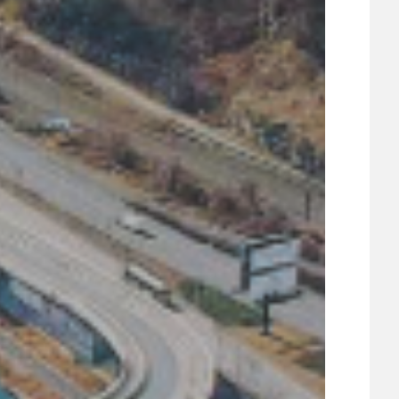
21
ÚZEMNÍ A STRATEGICKÝ PLÁN
VEŘEJNÉ ZAKÁZKY, VOLNÁ PRACOVNÍ MÍSTA
ZDRAVOTNÍ STŘEDISKO ÚJEZD NAD LESY
ŽIVOT KOLEM NÁS