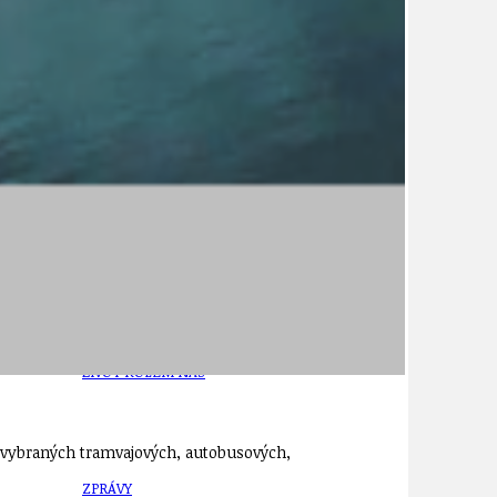
21
ÚZEMNÍ A STRATEGICKÝ PLÁN
VEŘEJNÉ ZAKÁZKY, VOLNÁ PRACOVNÍ MÍSTA
ZDRAVOTNÍ STŘEDISKO ÚJEZD NAD LESY
ŽIVOT KOLEM NÁS
 vybraných tramvajových, autobusových,
ZPRÁVY