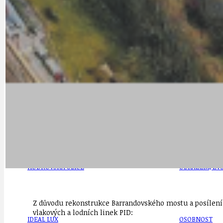
DOPORUČUJEME
NEZAŘAZENÉ
DOPRAVA
OBČANSKÁ SP
GRANTY A DOTACE
OBECNÍ ZPRA
HODKOVSKÁ ULICE
OBRAZEM, ZV
Z důvodu rekonstrukce Barrandovského mostu a posílení a
vlakových a lodních linek PID:
IDEAL LUX
OSOBNOST