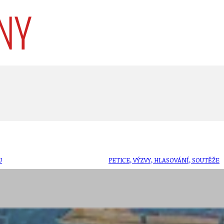
U
PETICE, VÝZVY, HLASOVÁNÍ, SOUTĚŽE
SPOJKA
POLITIKA