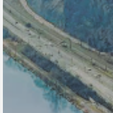
CYKLOVÝLETY
KRUHOVÝ OBJE
DATA A VÝROČÍ
KULTURNÍ MO
DEZINFORMACE
NÁDRAŽÍ PRAH
DOBRÉ ZPRÁVY
NÁZOR