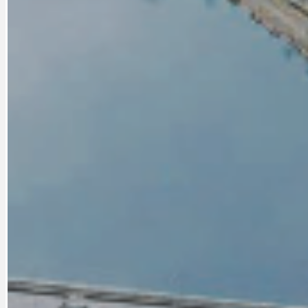
DOPORUČUJEME
NEZAŘAZENÉ
DOPRAVA
OBČANSKÁ SP
GRANTY A DOTACE
OBECNÍ ZPRA
HODKOVSKÁ ULICE
OBRAZEM, ZV