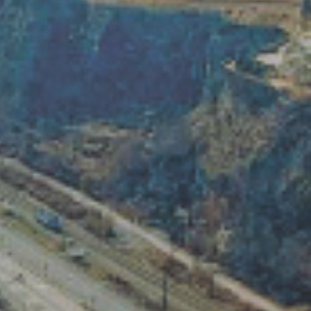
ZD V KOLODĚJÍCH
POZVÁNKY
ZAIKA
PRAHA UDRŽITELNÁ
A - KLÁNOVICE A PARKOVÁNÍ
PRAŽSKÉ STAVEBNÍ PŘEDPISY
PŘELOŽKA I/12 A STAVBA 511