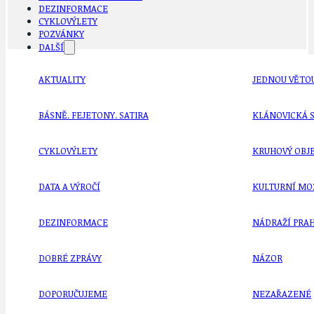
DEZINFORMACE
CYKLOVÝLETY
POZVÁNKY
DALŠÍ
AKTUALITY
JEDNOU VĚTO
BÁSNĚ. FEJETONY. SATIRA
KLÁNOVICKÁ 
CYKLOVÝLETY
KRUHOVÝ OBJE
DATA A VÝROČÍ
KULTURNÍ MO
DEZINFORMACE
NÁDRAŽÍ PRAH
DOBRÉ ZPRÁVY
NÁZOR
DOPORUČUJEME
NEZAŘAZENÉ