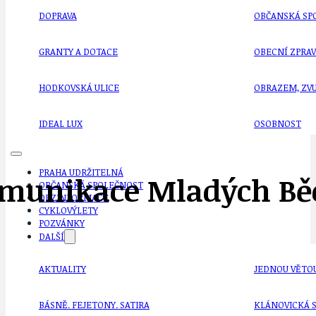
DOPRAVA
OBČANSKÁ SP
GRANTY A DOTACE
OBECNÍ ZPRA
HODKOVSKÁ ULICE
OBRAZEM, ZV
IDEAL LUX
OSOBNOST
PRAHA UDRŽITELNÁ
omunikace Mladých Bě
OBČANSKÁ SPOLEČNOST
DEZINFORMACE
CYKLOVÝLETY
POZVÁNKY
DALŠÍ
AKTUALITY
JEDNOU VĚTO
BÁSNĚ. FEJETONY. SATIRA
KLÁNOVICKÁ 