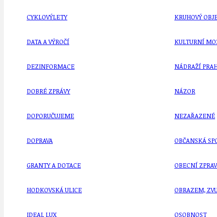
CYKLOVÝLETY
KRUHOVÝ OBJE
DATA A VÝROČÍ
KULTURNÍ MO
DEZINFORMACE
NÁDRAŽÍ PRAH
DOBRÉ ZPRÁVY
NÁZOR
DOPORUČUJEME
NEZAŘAZENÉ
DOPRAVA
OBČANSKÁ SP
GRANTY A DOTACE
OBECNÍ ZPRA
HODKOVSKÁ ULICE
OBRAZEM, ZV
IDEAL LUX
OSOBNOST