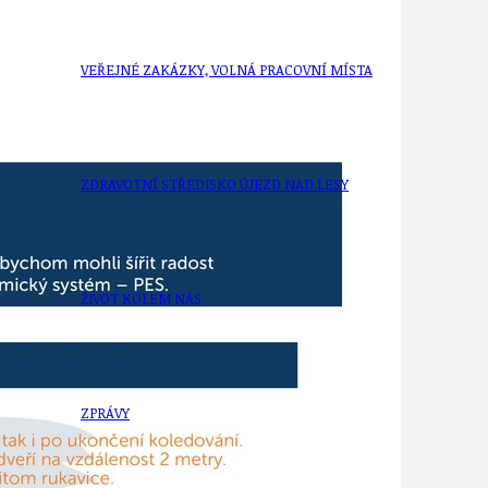
VEŘEJNÉ ZAKÁZKY, VOLNÁ PRACOVNÍ MÍSTA
ZDRAVOTNÍ STŘEDISKO ÚJEZD NAD LESY
ŽIVOT KOLEM NÁS
ZPRÁVY