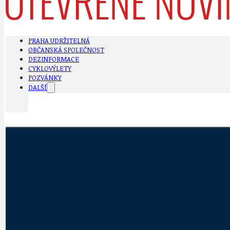
PRAHA UDRŽITELNÁ
OBČANSKÁ SPOLEČNOST
DEZINFORMACE
CYKLOVÝLETY
POZVÁNKY
DALŠÍ
AKTUALITY
JEDNOU VĚTO
BÁSNĚ. FEJETONY. SATIRA
KLÁNOVICKÁ 