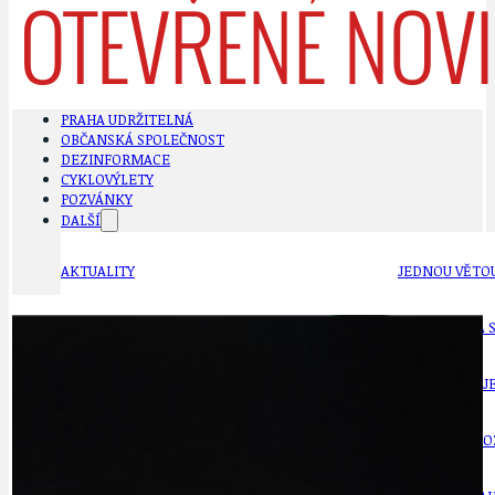
PRAHA UDRŽITELNÁ
OBČANSKÁ SPOLEČNOST
DEZINFORMACE
CYKLOVÝLETY
POZVÁNKY
DALŠÍ
AKTUALITY
JEDNOU VĚTO
BÁSNĚ. FEJETONY. SATIRA
KLÁNOVICKÁ 
CYKLOVÝLETY
KRUHOVÝ OBJE
DATA A VÝROČÍ
KULTURNÍ MO