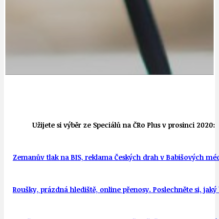
Užijete si výběr ze Speciálů na ČRo Plus v prosinci 2020:
Zemanův tlak na BIS, reklama Českých drah v Babišových méd
Roušky, prázdná hlediště, online přenosy. Poslechněte si, jaký