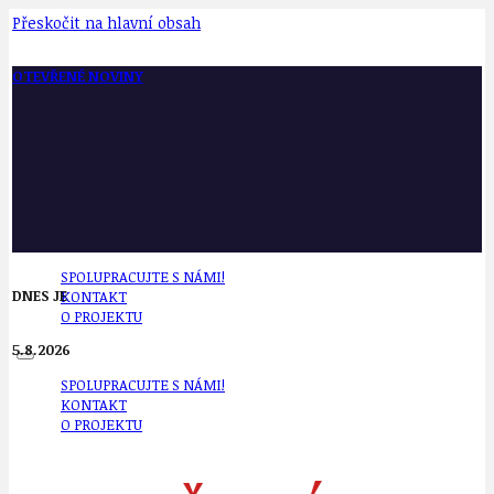
Přeskočit na hlavní obsah
OTEVŘENÉ NOVINY
SPOLUPRACUJTE S NÁMI!
DNES JE
KONTAKT
O PROJEKTU
5.8.2026
SPOLUPRACUJTE S NÁMI!
KONTAKT
O PROJEKTU