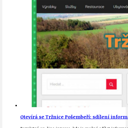
Otevírá se Tržnice Pošembeří: sdílení inform