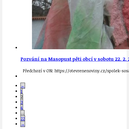
Pozvání na Masopust pěti obcí v sobotu 22. 2.
Předchozí v ON: https://otevrenenoviny.cz/spolek-s
←
1
2
3
4
…
22
→