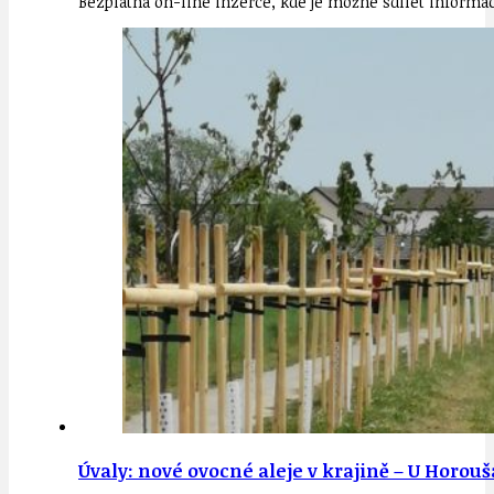
Bezplatná on-line inzerce, kde je možné sdílet informa
Úvaly: nové ovocné aleje v krajině – U Horou