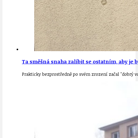
Ta směšná snaha zalíbit se ostatním, aby je b
Prakticky bezprostředně po svém zrození začal "dobrý vo