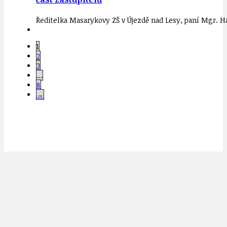
Ředitelka Masarykovy ZŠ v Újezdě nad Lesy, paní Mgr. 
1
2
3
…
8
→