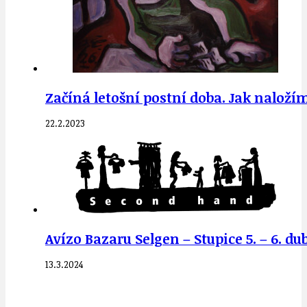
Začíná letošní postní doba. Jak nalo
22.2.2023
Avízo Bazaru Selgen – Stupice 5. – 6. d
13.3.2024