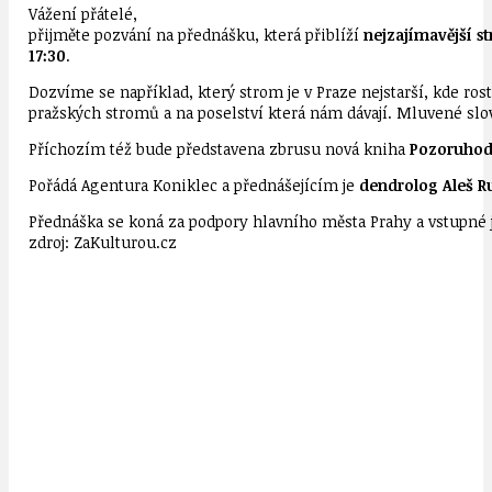
Vážení přátelé,
přijměte pozvání na přednášku, která přiblíží
nejzajímavější s
17:30
.
Dozvíme se například, který strom je v Praze nejstarší, kde ro
pražských stromů a na poselství která nám dávají. Mluvené slovo
Příchozím též bude představena zbrusu nová kniha
Pozoruhod
Pořádá Agentura Koniklec a přednášejícím je
dendrolog Aleš R
Přednáška se koná za podpory hlavního města Prahy a vstupné 
zdroj: ZaKulturou.cz