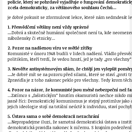
policie, který se pohrdavě vyjadřuje o fungování demokratický
zcela demokraticky, za většinového souhlasu Čechů…
je dobré pokusit se zformulovat lekce, které nám sedmdesát le
1. Přesvědčení většiny není vždy správné
…
Dobrá a skutečně humánní společnost není ta, kde neomezeně 
nábožensky či etnicky…
2. Pozor na nadšenou víru ve světlé zítřky
Komunisté v únoru 1948 budili v lidech nadšení. Vládlo přesvě
politikům, kteří tvrdí, že vedou hnutí, jež je tady „pro všech
3. Nevěřte antisystémovým silám, že chtějí jen vylepšit poměr
…
Je dobré mít se na pozoru před silami, které se staví „proti t
Zpravidla je z toho nakonec peklo pro všechny. Tedy krom těch, 
4. Pozor na názor, že komunisté jsou méně nebezpeční než faš
…Zatímco s „fašistickým“ hnutím okamuristů nechce nikdo mít n
jasně říci: Demokratický komunismus je stejný protimluv jako
jejich ideologie stojí na totální neúctě k individuu, staví poch
5. Ústava sama o sobě demokracii nezachrání
…
Nepropadejme iluzi, že samotná demokratická ústava a institu
demokratická pravidla nakonec k ničemu. S krajním podezřením