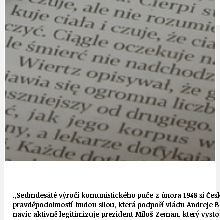
IDEAL LUX
OSOBNOST
„Sedmdesáté výročí komunistického puče z února 1948 si Česk
pravděpodobností budou silou, která podpoří vládu Andreje Ba
navíc aktivně legitimizuje prezident Miloš Zeman, který vyst