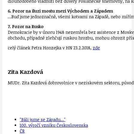
dlouhodobého vládnutí bez důvěry Poslanecké sněmovny, na ka
6. Pozor na iluzi mostu mezi Východem a Západem
…Buď jsme jednoznačně, všemi kotvami na Západě, nebo míříme 
7. Pozor na Rusko
Demokracie by v únoru 1948 nezemřela bez asistence z Moskvy
obchodu, případně zlehčují ruskou hrozbu, mohou ohrozit přísl
celý článek Petra Honzejka v HN 23.2.2018,
zde
Zita Kazdová
MUDr. Zita Kazdová dobrovolnice v neziskovém sektoru, původn
"Báli jsme se Západu..."
100. výročí vzniku Československa
ČR