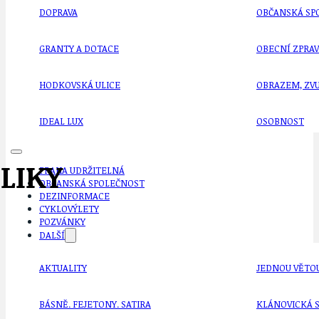
DOPRAVA
OBČANSKÁ SP
GRANTY A DOTACE
OBECNÍ ZPRA
HODKOVSKÁ ULICE
OBRAZEM, ZV
IDEAL LUX
OSOBNOST
LIKY
PRAHA UDRŽITELNÁ
OBČANSKÁ SPOLEČNOST
DEZINFORMACE
CYKLOVÝLETY
POZVÁNKY
DALŠÍ
AKTUALITY
JEDNOU VĚTO
BÁSNĚ. FEJETONY. SATIRA
KLÁNOVICKÁ 