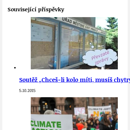
Související příspěvky
Soutěž „Chceš-li kolo míti, musíš chytrý
5.10.2015