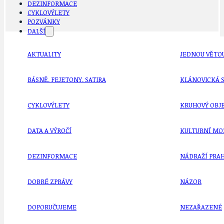
DEZINFORMACE
CYKLOVÝLETY
POZVÁNKY
DALŠÍ
AKTUALITY
JEDNOU VĚTO
BÁSNĚ. FEJETONY. SATIRA
KLÁNOVICKÁ 
CYKLOVÝLETY
KRUHOVÝ OBJE
DATA A VÝROČÍ
KULTURNÍ MO
DEZINFORMACE
NÁDRAŽÍ PRAH
DOBRÉ ZPRÁVY
NÁZOR
DOPORUČUJEME
NEZAŘAZENÉ