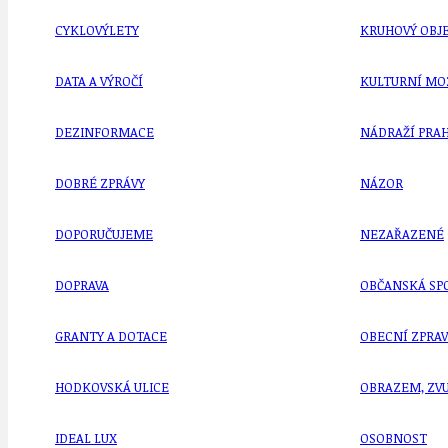
CYKLOVÝLETY
KRUHOVÝ OBJE
DATA A VÝROČÍ
KULTURNÍ MO
DEZINFORMACE
NÁDRAŽÍ PRAH
DOBRÉ ZPRÁVY
NÁZOR
DOPORUČUJEME
NEZAŘAZENÉ
DOPRAVA
OBČANSKÁ SP
GRANTY A DOTACE
OBECNÍ ZPRA
HODKOVSKÁ ULICE
OBRAZEM, ZV
IDEAL LUX
OSOBNOST