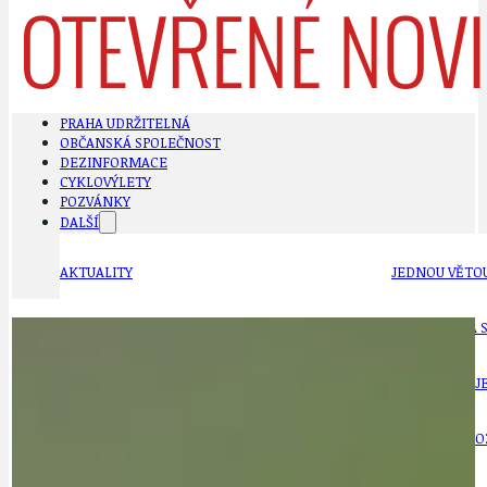
PRAHA UDRŽITELNÁ
OBČANSKÁ SPOLEČNOST
DEZINFORMACE
CYKLOVÝLETY
POZVÁNKY
DALŠÍ
AKTUALITY
JEDNOU VĚTO
BÁSNĚ. FEJETONY. SATIRA
KLÁNOVICKÁ 
CYKLOVÝLETY
KRUHOVÝ OBJE
DATA A VÝROČÍ
KULTURNÍ MO