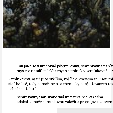
Tak jako se v knihovně půjčují knihy, semínkovna nabízí 
myslete na sdílení sklizených semínek v semínkovně… 
„Semínkovny
, ať už je to skříňka, košíček, krabička ap., js
„Bio“ kvalitě, tedy nemořené a z chemicky neošetřovaných ro
osobní spotřebu.“
Semínkovny jsou svobodná iniciativa pro každého
.
Kdokoliv může semínkovnu založit a propagovat ve svém