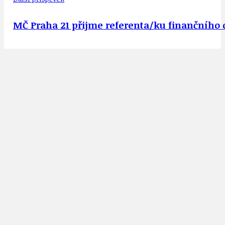
MČ Praha 21 přijme referenta/ku finančního