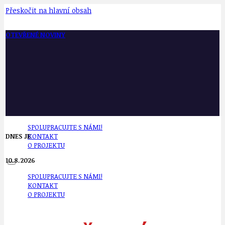
Přeskočit na hlavní obsah
OTEVŘENÉ NOVINY
SPOLUPRACUJTE S NÁMI!
DNES JE
KONTAKT
O PROJEKTU
10.8.2026
SPOLUPRACUJTE S NÁMI!
KONTAKT
O PROJEKTU