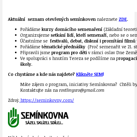
Aktuální seznam otevřených semínkoven
naleznete
ZDE
.
Pořádáme
kurzy domácího semenaření
(Základní teoret
Organizujeme
setkání lidí, kteří semenaří
, nebo se o se
Účastníme se
festivalů, debat, diskusí i promítání filmů
Pořádáme
tématické přednášky
(Proč semenařit ve 21. st
Připravili jsme
program pro děti
v rámci oslav Dne Země
Ve spolupráci s hnutím Tereza se podílíme na p
ropagaci
školy
.
Co chystáme a kde nás najdete?
Klikněte SEM
!
Máte zájem o program, iniciativy Semínkovna? Chtěli b
Kontaktujte nás na
rostlinysro@gmail.com
Zdroj:
https://seminkovny.com/