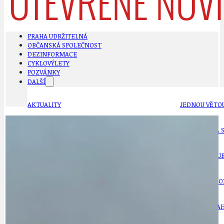
PRAHA UDRŽITELNÁ
OBČANSKÁ SPOLEČNOST
DEZINFORMACE
CYKLOVÝLETY
POZVÁNKY
DALŠÍ
AKTUALITY
JEDNOU VĚTO
BÁSNĚ. FEJETONY. SATIRA
KLÁNOVICKÁ 
CYKLOVÝLETY
KRUHOVÝ OBJE
DATA A VÝROČÍ
KULTURNÍ MO
DEZINFORMACE
NÁDRAŽÍ PRAH