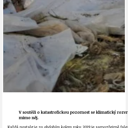
V soutěži o katastrofickou pozornost se klimatický rozvr
mimo něj.
Každá nostalgie
za obdobím kolem roku 2019
je samozřejmě fale