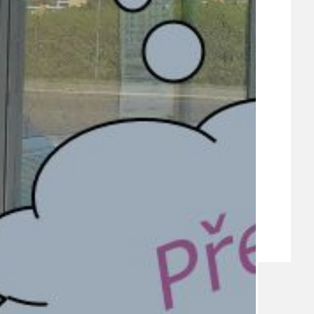
VEŘEJNÉ ZAKÁZKY, VOLNÁ PRACOVNÍ MÍSTA
ZDRAVOTNÍ STŘEDISKO ÚJEZD NAD LESY
ŽIVOT KOLEM NÁS
ZPRÁVY