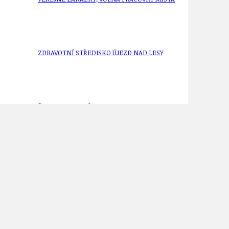
ZDRAVOTNÍ STŘEDISKO ÚJEZD NAD LESY
ŽIVOT KOLEM NÁS
ZPRÁVY
a projednání v Újezdě nad Lesy ve