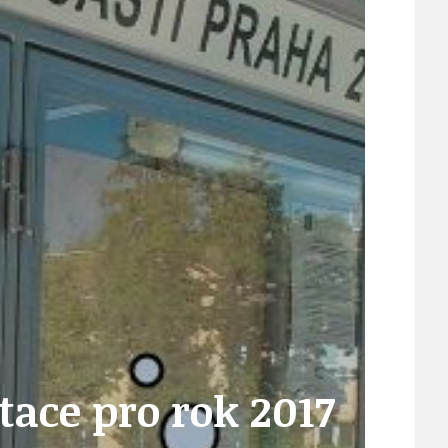
ÚJEZDSKÉ JEDNOSMĚRKY
ÚJEZDSKÝ ZPRAVODAJ
ÚVALSKÉ KOUPALIŠTĚ
21
ÚZEMNÍ A STRATEGICKÝ PLÁN
ace pro rok 2017