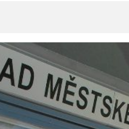
U
PETICE, VÝZVY, HLASOVÁNÍ, SOUTĚŽE
SPOJKA
POLITIKA
ZD V KOLODĚJÍCH
POZVÁNKY