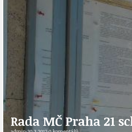
DATA A VÝROČÍ
KULTURNÍ MO
DEZINFORMACE
NÁDRAŽÍ PRAH
DOBRÉ ZPRÁVY
NÁZOR
DOPORUČUJEME
NEZAŘAZENÉ
Rada MČ Praha 21 sc
admin
·
30.3.2017
·
0 komentářů