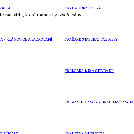
ZAIKA
PRAHA UDRŽITELNÁ
e rádi atd.), které mohou být zveřejněny.
A - KLÁNOVICE A PARKOVÁNÍ
PRAŽSKÉ STAVEBNÍ PŘEDPISY
PŘELOŽKA I/12 A STAVBA 511
PŘEVZATÉ ZPRÁVY Z ÚŘADU MČ PRAHA 
OLEČNOST
SKAUTSKÁ KLUBOVNA