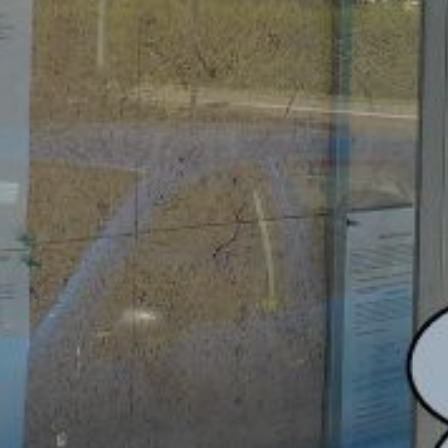
OLEČNOST
SKAUTSKÁ KLUBOVNA
VODAJE
ŠKOLY A ŠKOLSTVÍ
UKEM
SOCIÁLNÍ PROJEKTY A POMOC
STAVEBNÍ ZÁKON