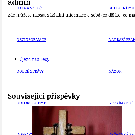
admin
DATA A VÝROČÍ
KULTURNÍ MO
Zde můžete napsat základní informace o sobě (co děláte, co mát
DEZINFORMACE
NÁDRAŽÍ PRAH
Újezd nad Lesy
DOBRÉ ZPRÁVY
NÁZOR
Související příspěvky
DOPORUČUJEME
NEZAŘAZENÉ
DOPRAVA
OBČANSKÁ SP