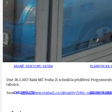
DEZINFORMACE
CYKLOVÝLETY
POZVÁNKY
DALŠÍ
AKTUALITY
JEDNOU VĚTO
BÁSNĚ. FEJETONY. SATIRA
KLÁNOVICKÁ 
Dne 28.3.2017 Rada MČ Praha 21 schválila přidělení Programovýc
tabulce.
CYKLOVÝLETY
KRUHOVÝ OBJE
Source::
http://www.praha21.cz/aktuality/5961-rada-mc-praha