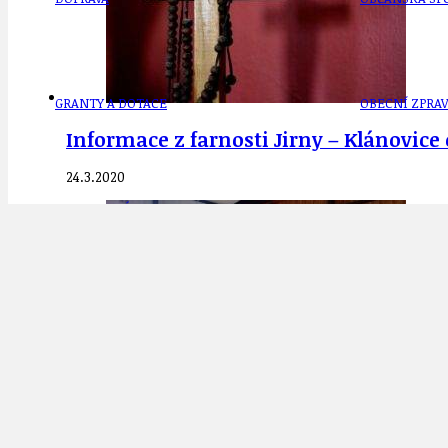
GRANTY A DOTACE
OBECNÍ ZPRA
Informace z farnosti Jirny – Klánovic
24.3.2020
HODKOVSKÁ ULICE
OBRAZEM, ZV
IDEAL LUX
OSOBNOST
Co zaznělo při veřejném projednání 511
čtvrtek 22.6.2017