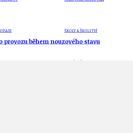
VODAJE
ŠKOLY A ŠKOLSTVÍ
e o provozu během nouzového stavu
UKEM
SOCIÁLNÍ PROJEKTY A POMOC
STAVEBNÍ ZÁKON
 a I/12 v Běchovicích dne 30.5.2017? Pozvání n