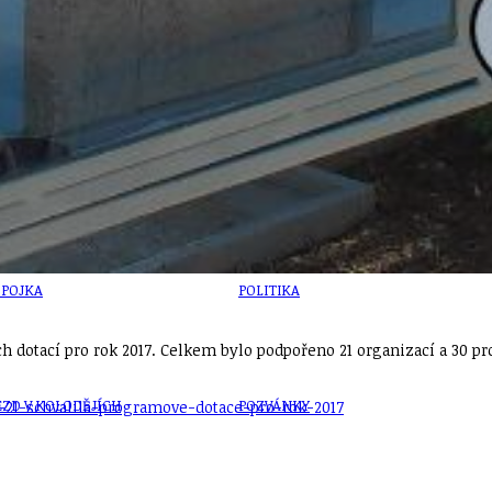
U
PETICE, VÝZVY, HLASOVÁNÍ, SOUTĚŽE
SPOJKA
POLITIKA
h dotací pro rok 2017. Celkem bylo podpořeno 21 organizací a 30 pro
ZD V KOLODĚJÍCH
POZVÁNKY
-21-schvalila-programove-dotace-pro-rok-2017