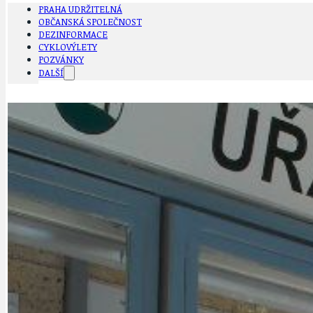
PRAHA UDRŽITELNÁ
OBČANSKÁ SPOLEČNOST
DEZINFORMACE
CYKLOVÝLETY
POZVÁNKY
DALŠÍ
AKTUALITY
JEDNOU VĚTO
BÁSNĚ. FEJETONY. SATIRA
KLÁNOVICKÁ 
CYKLOVÝLETY
KRUHOVÝ OBJE