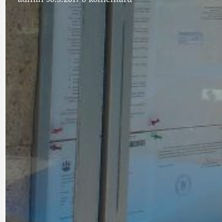
DOPRAVA
OBČANSKÁ SP
GRANTY A DOTACE
OBECNÍ ZPRA
HODKOVSKÁ ULICE
OBRAZEM, ZV
IDEAL LUX
OSOBNOST
PRAHA UDRŽITELNÁ
OBČANSKÁ SPOLEČNOST