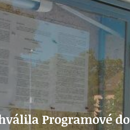
ZAIKA
PRAHA UDRŽITELNÁ
A - KLÁNOVICE A PARKOVÁNÍ
PRAŽSKÉ STAVEBNÍ PŘEDPISY
PŘELOŽKA I/12 A STAVBA 511
PŘEVZATÉ ZPRÁVY Z ÚŘADU MČ PRAHA 
hválila Programové dot