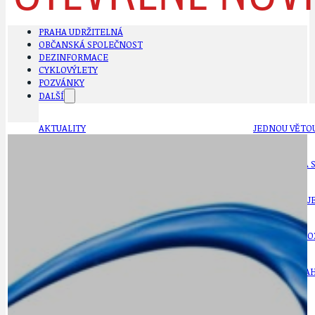
PRAHA UDRŽITELNÁ
OBČANSKÁ SPOLEČNOST
DEZINFORMACE
CYKLOVÝLETY
POZVÁNKY
DALŠÍ
AKTUALITY
JEDNOU VĚTO
BÁSNĚ. FEJETONY. SATIRA
KLÁNOVICKÁ 
CYKLOVÝLETY
KRUHOVÝ OBJE
DATA A VÝROČÍ
KULTURNÍ MO
DEZINFORMACE
NÁDRAŽÍ PRAH
DOBRÉ ZPRÁVY
NÁZOR