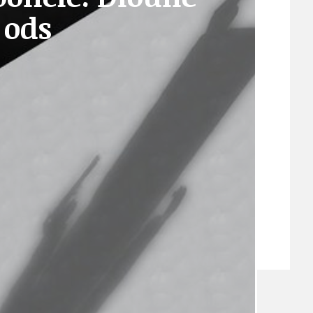
 ods
VEŘEJNÉ ZAKÁZKY, VOLNÁ PRACOVNÍ MÍSTA
ZDRAVOTNÍ STŘEDISKO ÚJEZD NAD LESY
ŽIVOT KOLEM NÁS
ZPRÁVY