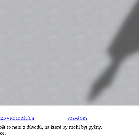
U
PETICE, VÝZVY, HLASOVÁNÍ, SOUTĚŽE
SPOJKA
POLITIKA
ZD V KOLODĚJÍCH
POZVÁNKY
pět to není z důvodů, na které by mohl být pyšný.
ce.