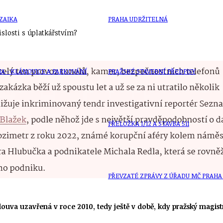
ZAIKA
PRAHA UDRŽITELNÁ
islosti s úplatkářstvím?
A - KLÁNOVICE A PARKOVÁNÍ
PRAŽSKÉ STAVEBNÍ PŘEDPISY
PŘELOŽKA I/12 A STAVBA 511
PŘEVZATÉ ZPRÁVY Z ÚŘADU MČ PRAHA 
louva uzavřená v roce 2010, tedy ještě v době, kdy pražský magist