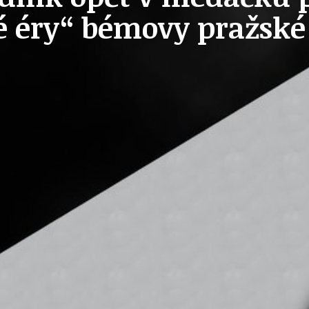
té éry“ bémovy pražské
OLEČNOST
SKAUTSKÁ KLUBOVNA
VODAJE
ŠKOLY A ŠKOLSTVÍ
UKEM
SOCIÁLNÍ PROJEKTY A POMOC
STAVEBNÍ ZÁKON