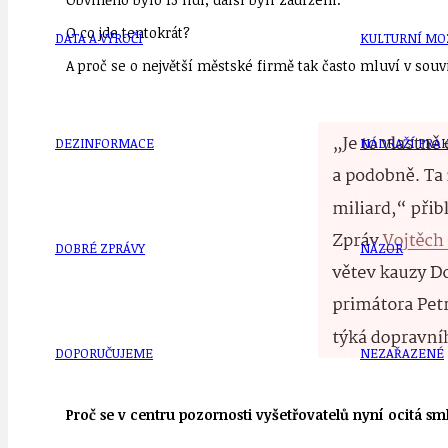
O co jde tentokrát?
DATA A VÝROČÍ
KULTURNÍ MO
A proč se o největší městské firmě tak často mluví v souv
DEZINFORMACE
NÁDRAŽÍ PRAH
DOBRÉ ZPRÁVY
NÁZOR
DOPORUČUJEME
NEZAŘAZENÉ
Proč se v centru pozornosti vyšetřovatelů nyní ocitá sm