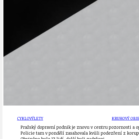
OBČANSKÁ SPOLEČNOST
DEZINFORMACE
CYKLOVÝLETY
POZVÁNKY
DALŠÍ
AKTUALITY
JEDNOU VĚTO
BÁSNĚ. FEJETONY. SATIRA
KLÁNOVICKÁ 
CYKLOVÝLETY
KRUHOVÝ OBJE
Pražský dopravní podnik je znovu v centru pozornosti a o
Policie tam v pondělí zasahovala kvůli podezření z korup
Obviněno bylo 13 lidí, další byli zadrženi.