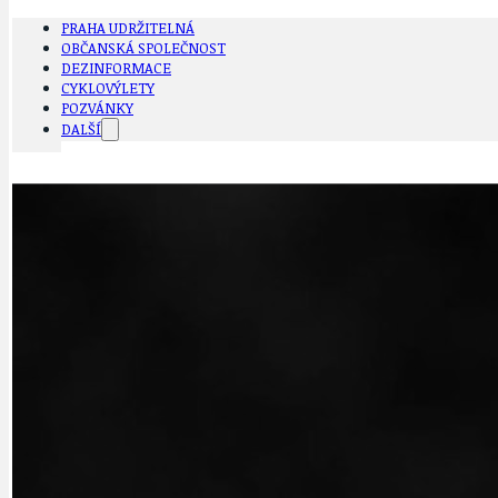
PRAHA UDRŽITELNÁ
OBČANSKÁ SPOLEČNOST
DEZINFORMACE
CYKLOVÝLETY
POZVÁNKY
DALŠÍ
AKTUALITY
JEDNOU VĚTO
BÁSNĚ. FEJETONY. SATIRA
KLÁNOVICKÁ 
CYKLOVÝLETY
KRUHOVÝ OBJE