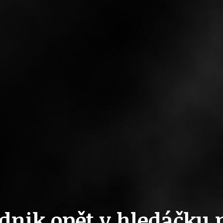
ZAIKA
PRAHA UDRŽITELNÁ
A - KLÁNOVICE A PARKOVÁNÍ
PRAŽSKÉ STAVEBNÍ PŘEDPISY
PŘELOŽKA I/12 A STAVBA 511
PŘEVZATÉ ZPRÁVY Z ÚŘADU MČ PRAHA 
dnik opět v hledáčku p