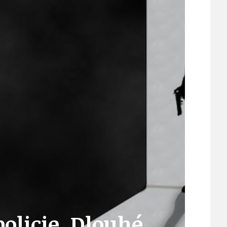
ÚJEZDSKÉ JEDNOSMĚRKY
ÚJEZDSKÝ ZPRAVODAJ
ÚVALSKÉ KOUPALIŠTĚ
21
ÚZEMNÍ A STRATEGICKÝ PLÁN
olicie. Dlouhé