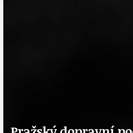
DATA A VÝROČÍ
KULTURNÍ MO
DEZINFORMACE
NÁDRAŽÍ PRAH
DOBRÉ ZPRÁVY
NÁZOR
DOPORUČUJEME
NEZAŘAZENÉ
Pražský dopravní po