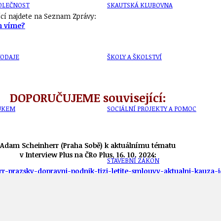
OLEČNOST
SKAUTSKÁ KLUBOVNA
jící najdete na Seznam Zprávy:
ím víme?
VODAJE
ŠKOLY A ŠKOLSTVÍ
DOPORUČUJEME související:
UKEM
SOCIÁLNÍ PROJEKTY A POMOC
Adam Scheinherr (Praha Sobě) k aktuálnímu tématu
v Interview Plus na ČRo Plus, 16. 10. 2024:
STAVEBNÍ ZÁKON
err-prazsky-dopravni-podnik-tizi-letite-smlouvy-aktualni-kauza