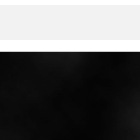
U
PETICE, VÝZVY, HLASOVÁNÍ, SOUTĚŽE
SPOJKA
POLITIKA
ZD V KOLODĚJÍCH
POZVÁNKY