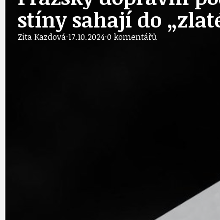
stíny sahají do „zla
DOPRAVA
OBČANSKÁ SP
Zita Kazdová
·
17.10.2024
·
0 komentářů
GRANTY A DOTACE
OBECNÍ ZPRA
HODKOVSKÁ ULICE
OBRAZEM, ZV
IDEAL LUX
OSOBNOST
PRAHA UDRŽITELNÁ