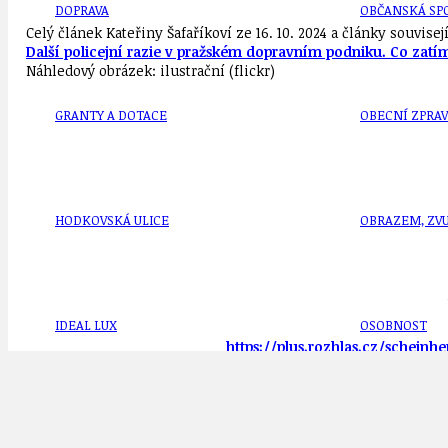
DOPRAVA
OBČANSKÁ SP
Celý článek Kateřiny Šafaříkoví ze 16. 10. 2024 a články souvise
Další policejní razie v pražském dopravním podniku. Co zat
Náhledový obrázek: ilustrační (flickr)
GRANTY A DOTACE
OBECNÍ ZPRA
HODKOVSKÁ ULICE
OBRAZEM, ZV
IDEAL LUX
OSOBNOST
https://plus.rozhlas.cz/scheinh
Zita Kazdová