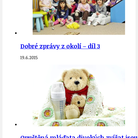
Dobré zprávy z okolí – díl 3
19.6.2015
Opuštěná mláďata divokých zvířat jsou